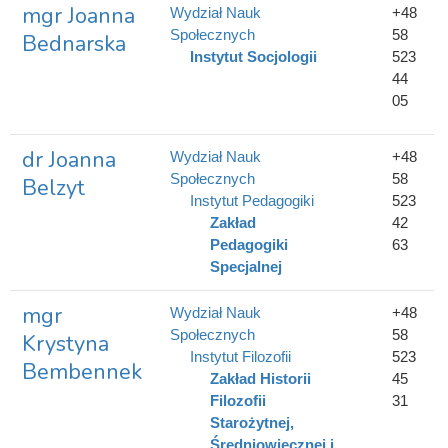
mgr Joanna
Wydział Nauk
+48
Społecznych
58
Bednarska
Instytut Socjologii
523
44
05
dr Joanna
Wydział Nauk
+48
Społecznych
58
Belzyt
Instytut Pedagogiki
523
Zakład
42
Pedagogiki
63
Specjalnej
mgr
Wydział Nauk
+48
Społecznych
58
Krystyna
Instytut Filozofii
523
Bembennek
Zakład Historii
45
Filozofii
31
Starożytnej,
Średniowiecznej i