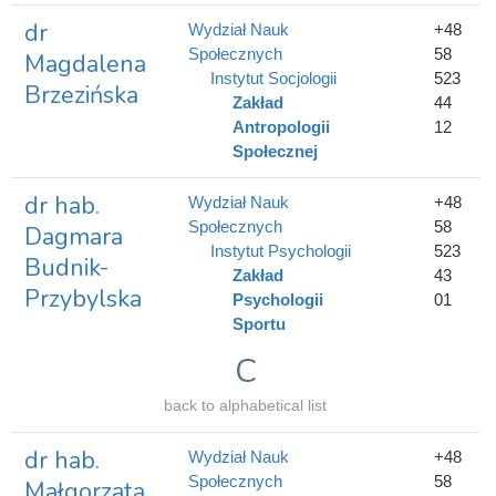
dr
Wydział Nauk
+48
Społecznych
58
Magdalena
Instytut Socjologii
523
Brzezińska
Zakład
44
Antropologii
12
Społecznej
dr hab.
Wydział Nauk
+48
Społecznych
58
Dagmara
Instytut Psychologii
523
Budnik-
Zakład
43
Przybylska
Psychologii
01
Sportu
C
back to alphabetical list
dr hab.
Wydział Nauk
+48
Społecznych
58
Małgorzata