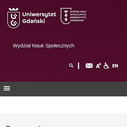
Przejdź do treści
Wydział Nauk Społecznych
Formularz
Szukaj
wyszukiwania