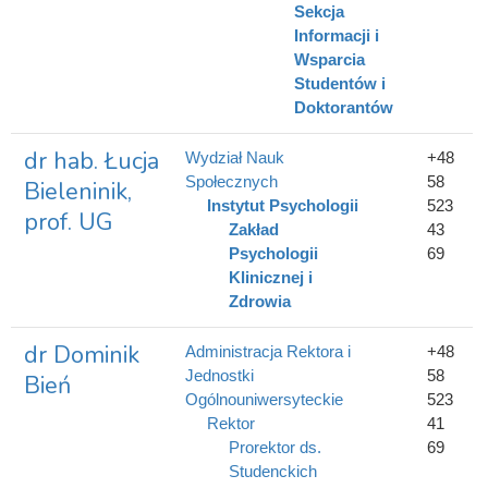
Sekcja
Informacji i
Wsparcia
Studentów i
Doktorantów
dr hab. Łucja
Wydział Nauk
+48
Społecznych
58
Bieleninik,
Instytut Psychologii
523
prof. UG
Zakład
43
Psychologii
69
Klinicznej i
Zdrowia
dr Dominik
Administracja Rektora i
+48
Jednostki
58
Bień
Ogólnouniwersyteckie
523
Rektor
41
Prorektor ds.
69
Studenckich