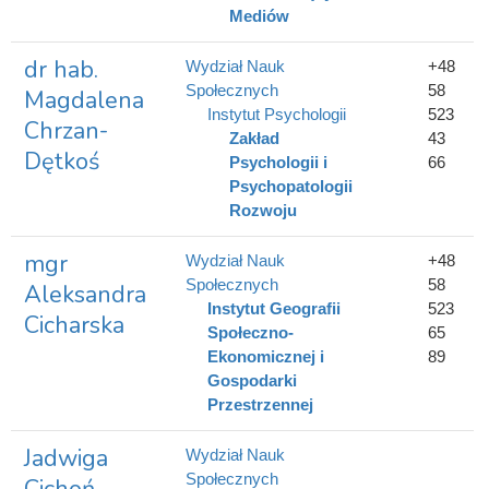
Mediów
dr hab.
Wydział Nauk
+48
Społecznych
58
Magdalena
Instytut Psychologii
523
Chrzan-
Zakład
43
Dętkoś
Psychologii i
66
Psychopatologii
Rozwoju
mgr
Wydział Nauk
+48
Społecznych
58
Aleksandra
Instytut Geografii
523
Cicharska
Społeczno-
65
Ekonomicznej i
89
Gospodarki
Przestrzennej
Jadwiga
Wydział Nauk
Społecznych