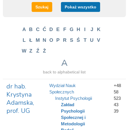
Szukaj
Pokaż wszystko
A
B
C
Ć
D
E
F
G
H
I
J
K
L
Ł
M
N
O
P
R
S
Ś
T
U
V
W
Z
Ź
Ż
A
back to alphabetical list
dr hab.
Wydział Nauk
+48
Społecznych
58
Krystyna
Instytut Psychologii
523
Adamska,
Zakład
43
prof. UG
Psychologii
39
Społecznej i
Metodologii