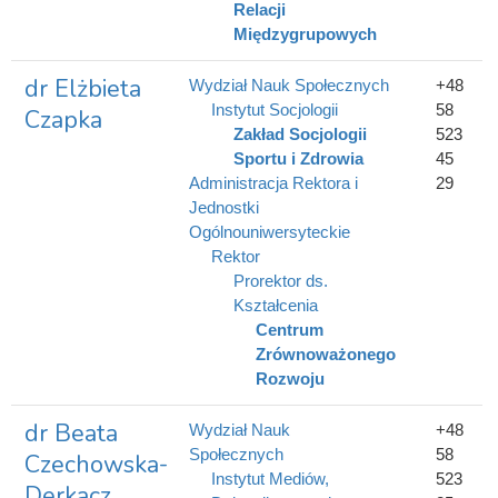
Relacji
Międzygrupowych
dr Elżbieta
Wydział Nauk Społecznych
+48
Instytut Socjologii
58
Czapka
Zakład Socjologii
523
Sportu i Zdrowia
45
Administracja Rektora i
29
Jednostki
Ogólnouniwersyteckie
Rektor
Prorektor ds.
Kształcenia
Centrum
Zrównoważonego
Rozwoju
dr Beata
Wydział Nauk
+48
Społecznych
58
Czechowska-
Instytut Mediów,
523
Derkacz