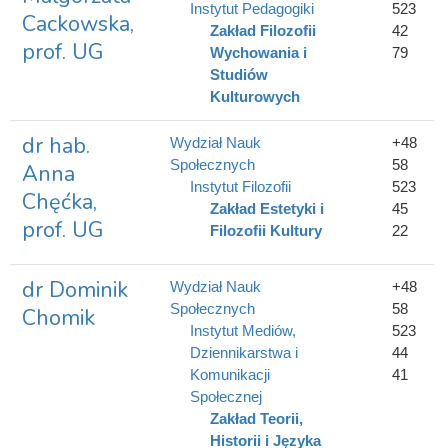
Instytut Pedagogiki
523
Cackowska,
Zakład Filozofii
42
prof. UG
Wychowania i
79
Studiów
Kulturowych
dr hab.
Wydział Nauk
+48
Społecznych
58
Anna
Instytut Filozofii
523
Chęćka,
Zakład Estetyki i
45
prof. UG
Filozofii Kultury
22
dr Dominik
Wydział Nauk
+48
Społecznych
58
Chomik
Instytut Mediów,
523
Dziennikarstwa i
44
Komunikacji
41
Społecznej
Zakład Teorii,
Historii i Języka