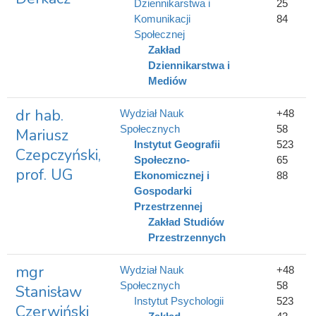
Dziennikarstwa i
25
Komunikacji
84
Społecznej
Zakład
Dziennikarstwa i
Mediów
dr hab.
Wydział Nauk
+48
Społecznych
58
Mariusz
Instytut Geografii
523
Czepczyński,
Społeczno-
65
prof. UG
Ekonomicznej i
88
Gospodarki
Przestrzennej
Zakład Studiów
Przestrzennych
mgr
Wydział Nauk
+48
Społecznych
58
Stanisław
Instytut Psychologii
523
Czerwiński