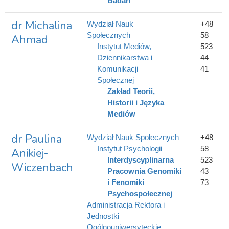
Badań
dr Michalina
Wydział Nauk
+48
Społecznych
58
Ahmad
Instytut Mediów,
523
Dziennikarstwa i
44
Komunikacji
41
Społecznej
Zakład Teorii,
Historii i Języka
Mediów
dr Paulina
Wydział Nauk Społecznych
+48
Instytut Psychologii
58
Anikiej-
Interdyscyplinarna
523
Wiczenbach
Pracownia Genomiki
43
i Fenomiki
73
Psychospołecznej
Administracja Rektora i
Jednostki
Ogólnouniwersyteckie