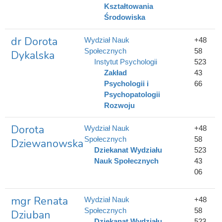
Kształtowania
Środowiska
dr Dorota
Wydział Nauk
+48
Społecznych
58
Dykalska
Instytut Psychologii
523
Zakład
43
Psychologii i
66
Psychopatologii
Rozwoju
Dorota
Wydział Nauk
+48
Społecznych
58
Dziewanowska
Dziekanat Wydziału
523
Nauk Społecznych
43
06
mgr Renata
Wydział Nauk
+48
Społecznych
58
Dziuban
Dziekanat Wydziału
523