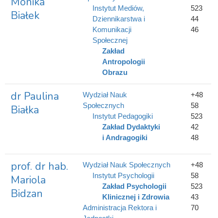
Monika
Instytut Mediów,
523
Białek
Dziennikarstwa i
44
Komunikacji
46
Społecznej
Zakład
Antropologii
Obrazu
dr Paulina
Wydział Nauk
+48
Społecznych
58
Białka
Instytut Pedagogiki
523
Zakład Dydaktyki
42
i Andragogiki
48
prof. dr hab.
Wydział Nauk Społecznych
+48
Instytut Psychologii
58
Mariola
Zakład Psychologii
523
Bidzan
Klinicznej i Zdrowia
43
Administracja Rektora i
70