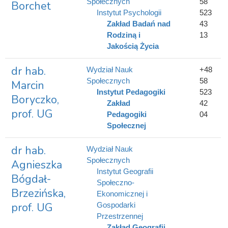
Społecznych
58
Borchet
Instytut Psychologii
523
Zakład Badań nad
43
Rodziną i
13
Jakością Życia
dr hab.
Wydział Nauk
+48
Społecznych
58
Marcin
Instytut Pedagogiki
523
Boryczko,
Zakład
42
prof. UG
Pedagogiki
04
Społecznej
dr hab.
Wydział Nauk
Społecznych
Agnieszka
Instytut Geografii
Bógdał-
Społeczno-
Brzezińska,
Ekonomicznej i
prof. UG
Gospodarki
Przestrzennej
Zakład Geografii