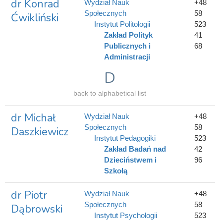
dr Konrad
Wydział Nauk
+48
Społecznych
58
Ćwikliński
Instytut Politologii
523
Zakład Polityk
41
Publicznych i
68
Administracji
D
back to alphabetical list
dr Michał
Wydział Nauk
+48
Społecznych
58
Daszkiewicz
Instytut Pedagogiki
523
Zakład Badań nad
42
Dzieciństwem i
96
Szkołą
dr Piotr
Wydział Nauk
+48
Społecznych
58
Dąbrowski
Instytut Psychologii
523