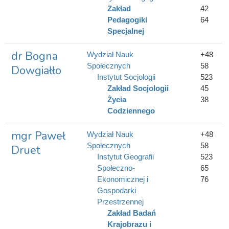
Zakład
42
Pedagogiki
64
Specjalnej
dr Bogna
Wydział Nauk
+48
Społecznych
58
Dowgiałło
Instytut Socjologii
523
Zakład Socjologii
45
Życia
38
Codziennego
mgr Paweł
Wydział Nauk
+48
Społecznych
58
Druet
Instytut Geografii
523
Społeczno-
65
Ekonomicznej i
76
Gospodarki
Przestrzennej
Zakład Badań
Krajobrazu i