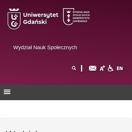
Przejdź do treści
Wydział Nauk Społecznych
Formularz
Szukaj
wyszukiwania