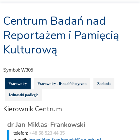
Centrum Badań nad
Reportażem i Pamięcią
Kulturową
Symbol:
W305
Pracownicy
Pracownicy - lista alfabetyczna
Zadania
Jednostki podległe
Kierownik Centrum
dr Jan Miklas-Frankowski
telefon:
+48 58 523 44 35
e-mail:
jan.miklas-frankowski@ug.edu.pl