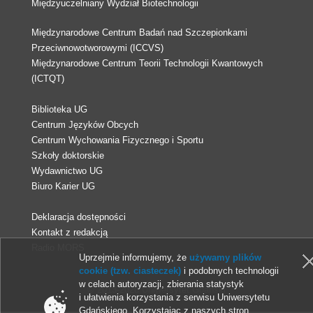
Międzyuczelniany Wydział Biotechnologii
Międzynarodowe Centrum Badań nad Szczepionkami
Przeciwnowotworowymi (ICCVS)
Międzynarodowe Centrum Teorii Technologii Kwantowych
(ICTQT)
Biblioteka UG
Centrum Języków Obcych
Centrum Wychowania Fizycznego i Sportu
Szkoły doktorskie
Wydawnictwo UG
Biuro Karier UG
Deklaracja dostępności
Kontakt z redakcją
Radio MORS
Uprzejmie informujemy, że
używamy plików
cookie (tzw. ciasteczek)
i podobnych technologii
w celach autoryzacji, zbierania statystyk
© 2013-2026 Uniwersytet Gdański
i ułatwienia korzystania z serwisu Uniwersytetu
Gdańskiego. Korzystając z naszych stron