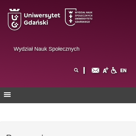
Przejdź do treści
Wydział Nauk Społecznych
Formularz
Szukaj
wyszukiwania