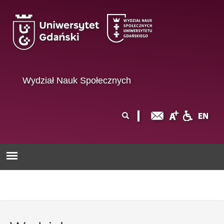
Przejdź do treści
Wydział Nauk Społecznych
Formularz
Szukaj
wyszukiwania