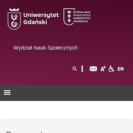
Przejdź do treści
Wydział Nauk Społecznych
Formularz
Szukaj
wyszukiwania