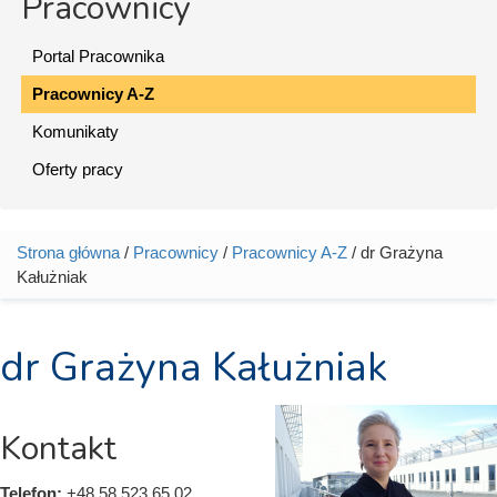
Pracownicy
Portal Pracownika
Pracownicy A-Z
Komunikaty
Oferty pracy
Strona główna
/
Pracownicy
/
Pracownicy A-Z
/ dr Grażyna
Jesteś tutaj
Kałużniak
dr Grażyna Kałużniak
Kontakt
Telefon:
+48 58 523 65 02