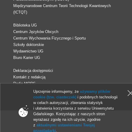
Międzynarodowe Centrum Teorii Technologii Kwantowych
(ICTQT)
Biblioteka UG
Centrum Języków Obcych
Centrum Wychowania Fizycznego i Sportu
Szkoły doktorskie
Wydawnictwo UG
Biuro Karier UG
Deklaracja dostępności
Kontakt z redakcją
Radio MORS
Uprzejmie informujemy, że
używamy plików
cookie (tzw. ciasteczek)
i podobnych technologii
© 2013-2026 Uniwersytet Gdański
w celach autoryzacji, zbierania statystyk
i ułatwienia korzystania z serwisu Uniwersytetu
Gdańskiego. Korzystając z naszych stron
wyrażasz zgodę na ich użycie, zgodnie
z
aktualnymi ustawieniami Twojej
przeglądarki
.