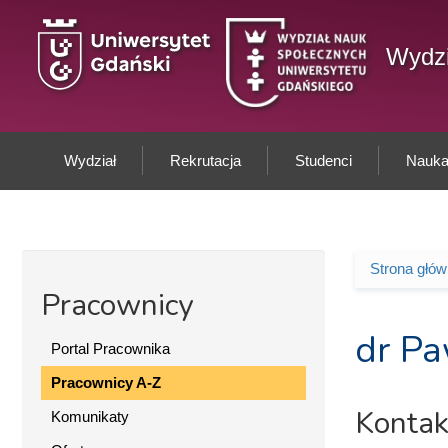
Przejdź do treści
Wydzi
Wydział
Rekrutacja
Studenci
Nauka 
Strona głó
Jesteś 
Pracownicy
dr Pa
Portal Pracownika
Pracownicy A-Z
Kontak
Komunikaty