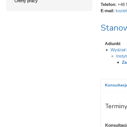
Oferty pracy
Telefon:
+48 
E-mail:
kozie
Stanow
Adiunkt
Wydział
Insty
Za
Konsultacje
Terminy
Konsultacje