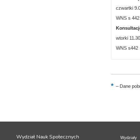
czwartki 9.
WNS s 442
Konsultacj
wtorki 11.3
WNS s442
–
Dane pobr
Wydział Nauk Społecznych
Wydziały