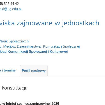
58 523 44 42
lski@ug.edu.pl
iska zajmowane w jednostkach
 Nauk Społecznych
tut Mediów, Dziennikarstwa i Komunikacji Społecznej
kład Komunikacji Społecznej i Kulturowej
 i terminy
Profil naukowy
 konsultacji:
 w letniej sesji egzaminacyjnej 2026