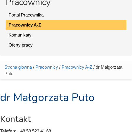
Pracownicy
Portal Pracownika
Pracownicy A-Z
Komunikaty
Oferty pracy
Strona główna
/
Pracownicy
/
Pracownicy A-Z
/ dr Małgorzata
Jesteś tutaj
Puto
dr Małgorzata Puto
Kontakt
Telefon:
+48 58 523 41 68