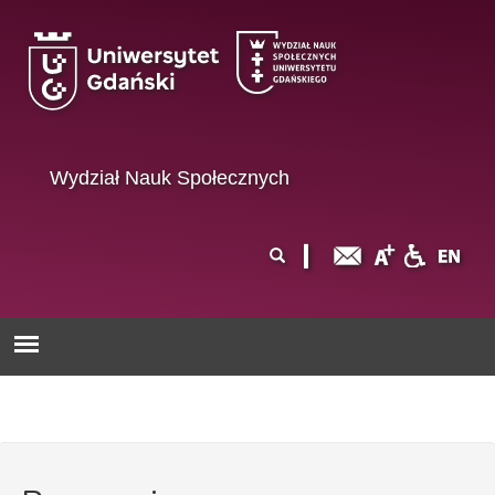
Przejdź do treści
Wydział Nauk Społecznych
Formularz
Szukaj
wyszukiwania