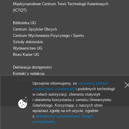
Międzynarodowe Centrum Teorii Technologii Kwantowych
(ICTQT)
Biblioteka UG
Centrum Języków Obcych
Centrum Wychowania Fizycznego i Sportu
Szkoły doktorskie
Wydawnictwo UG
Biuro Karier UG
Deklaracja dostępności
Kontakt z redakcją
Radio MORS
Uprzejmie informujemy, że
używamy plików
cookie (tzw. ciasteczek)
i podobnych technologii
w celach autoryzacji, zbierania statystyk
© 2013-2026 Uniwersytet Gdański
i ułatwienia korzystania z serwisu Uniwersytetu
Gdańskiego. Korzystając z naszych stron
wyrażasz zgodę na ich użycie, zgodnie
z
aktualnymi ustawieniami Twojej
przeglądarki
.