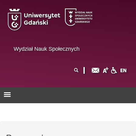
Przejdź do treści
Wydział Nauk Społecznych
Formularz
Szukaj
wyszukiwania