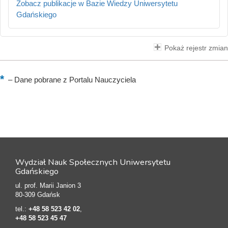
Zobacz publikacje w Bazie Wiedzy Uniwersytetu
Gdańskiego
Pokaż rejestr zmian
–
Dane pobrane z Portalu Nauczyciela
Wydział Nauk Społecznych Uniwersytetu
Gdańskiego
ul. prof. Marii Janion 3
80-309 Gdańsk
tel.:
+48 58 523 42 02
,
+48 58 523 45 47