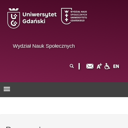
Przejdź do treści
Wydział Nauk Społecznych
Formularz
Szukaj
wyszukiwania