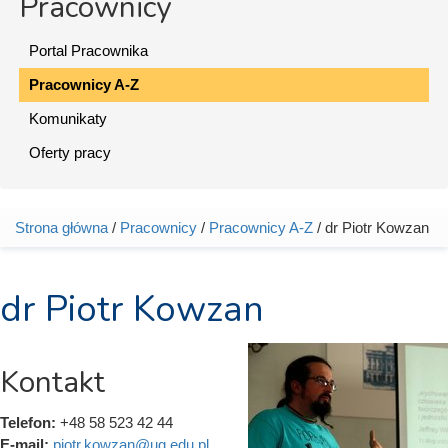
Pracownicy
Portal Pracownika
Pracownicy A-Z
Komunikaty
Oferty pracy
Strona główna
/
Pracownicy
/
Pracownicy A-Z
/ dr Piotr Kowzan
Jesteś tutaj
dr Piotr Kowzan
Kontakt
Telefon:
+48 58 523 42 44
E-mail:
piotr.kowzan@ug.edu.pl