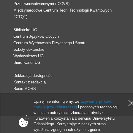
Przeciwnowotworowymi (ICCVS)
Międzynarodowe Centrum Teorii Technologii Kwantowych
(ICTQT)
Biblioteka UG
Centrum Języków Obcych
Centrum Wychowania Fizycznego i Sportu
Szkoły doktorskie
Wydawnictwo UG
Biuro Karier UG
Deklaracja dostępności
Kontakt z redakcją
Radio MORS
Uprzejmie informujemy, że
używamy plików
© 2013-2026 Uniwersytet Gdański
cookie (tzw. ciasteczek)
i podobnych technologii
w celach autoryzacji, zbierania statystyk
i ułatwienia korzystania z serwisu Uniwersytetu
Gdańskiego. Korzystając z naszych stron
wyrażasz zgodę na ich użycie, zgodnie