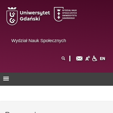
Przejdź do treści
Wydział Nauk Społecznych
Formularz
Szukaj
wyszukiwania