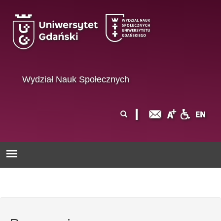
Przejdź do treści
Wydział Nauk Społecznych
Formularz
Szukaj
wyszukiwania