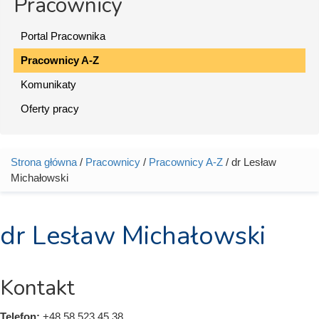
Pracownicy
Portal Pracownika
Pracownicy A-Z
Komunikaty
Oferty pracy
Strona główna
/
Pracownicy
/
Pracownicy A-Z
/ dr Lesław
Jesteś tutaj
Michałowski
dr Lesław Michałowski
Kontakt
Telefon:
+48 58 523 45 38