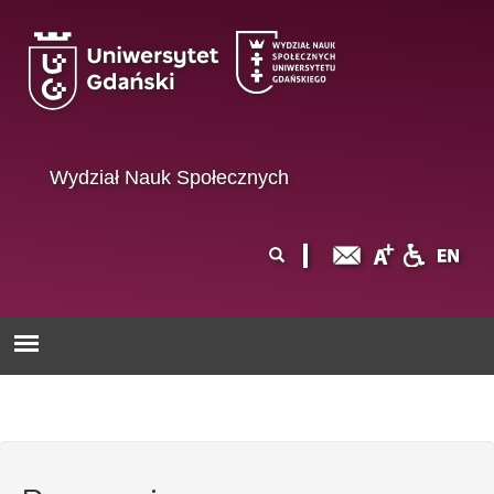
Przejdź do treści
Wydział Nauk Społecznych
Formularz
Szukaj
wyszukiwania