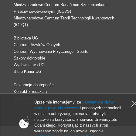
Międzynarodowe Centrum Badań nad Szczepionkami
Przeciwnowotworowymi (ICCVS)
Międzynarodowe Centrum Teorii Technologii Kwantowych
(ICTQT)
Biblioteka UG
Centrum Języków Obcych
Centrum Wychowania Fizycznego i Sportu
Szkoły doktorskie
Wydawnictwo UG
Biuro Karier UG
Deklaracja dostępności
Kontakt z redakcją
Radio MORS
Uprzejmie informujemy, że
używamy plików
cookie (tzw. ciasteczek)
i podobnych technologii
w celach autoryzacji, zbierania statystyk
© 2013-2026 Uniwersytet Gdański
i ułatwienia korzystania z serwisu Uniwersytetu
Gdańskiego. Korzystając z naszych stron
wyrażasz zgodę na ich użycie, zgodnie