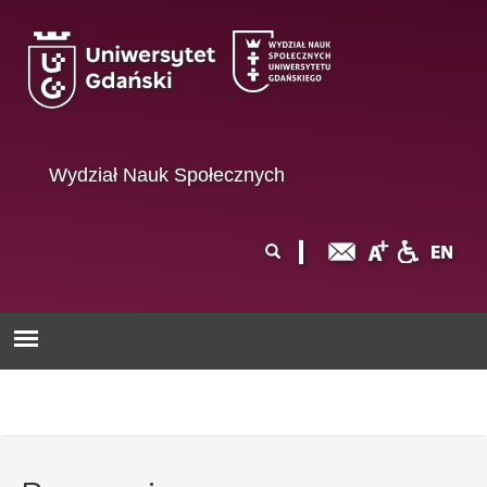
Przejdź do treści
Wydział Nauk Społecznych
Formularz
Szukaj
wyszukiwania