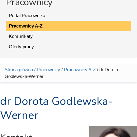
Pracownicy
Portal Pracownika
Pracownicy A-Z
Komunikaty
Oferty pracy
Strona główna
/
Pracownicy
/
Pracownicy A-Z
/ dr Dorota
Jesteś tutaj
Godlewska-Werner
dr Dorota Godlewska-
Werner