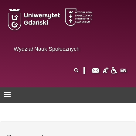
Przejdź do treści
Wydział Nauk Społecznych
Formularz
Szukaj
wyszukiwania