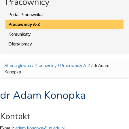
Pracownicy
Portal Pracownika
Pracownicy A-Z
Komunikaty
Oferty pracy
Strona główna
/
Pracownicy
/
Pracownicy A-Z
/ dr Adam
Jesteś tutaj
Konopka
dr Adam Konopka
Kontakt
E-mail:
adam.konopka@ug.edu.pl