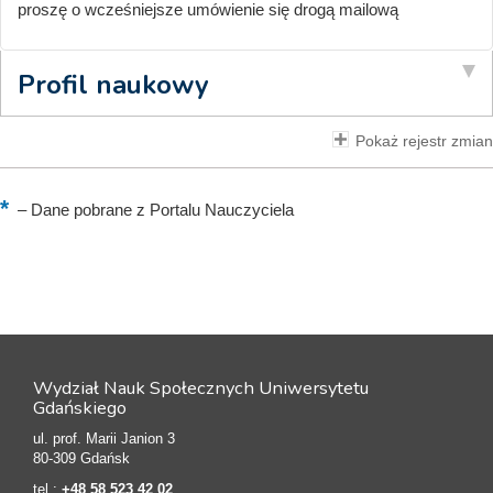
proszę o wcześniejsze umówienie się drogą mailową
Profil naukowy
Pokaż rejestr zmian
–
Dane pobrane z Portalu Nauczyciela
Wydział Nauk Społecznych Uniwersytetu
Gdańskiego
ul. prof. Marii Janion 3
80-309 Gdańsk
tel.:
+48 58 523 42 02
,