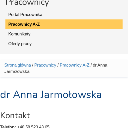
Pracownicy
Portal Pracownika
Pracownicy A-Z
Komunikaty
Oferty pracy
Strona główna
/
Pracownicy
/
Pracownicy A-Z
/ dr Anna
Jesteś tutaj
Jarmołowska
dr Anna Jarmołowska
Kontakt
Telefon:
+48 58 523 43 65