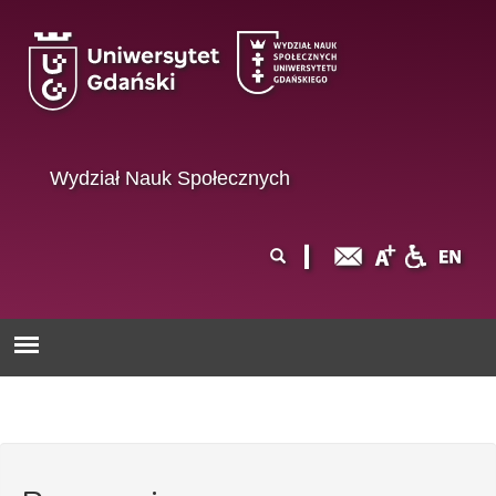
Przejdź do treści
Wydział Nauk Społecznych
Formularz
Szukaj
wyszukiwania