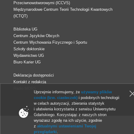
Przeciwnowotworowymi (ICCVS)
Międzynarodowe Centrum Teorii Technologii Kwantowych
(ICTQT)
Biblioteka UG
Centrum Języków Obcych
Centrum Wychowania Fizycznego i Sportu
Szkoły doktorskie
Wydawnictwo UG
Biuro Karier UG
Deklaracja dostępności
Kontakt z redakcją
Radio MORS
Uprzejmie informujemy, że
używamy plików
cookie (tzw. ciasteczek)
i podobnych technologii
w celach autoryzacji, zbierania statystyk
© 2013-2026 Uniwersytet Gdański
i ułatwienia korzystania z serwisu Uniwersytetu
Gdańskiego. Korzystając z naszych stron
wyrażasz zgodę na ich użycie, zgodnie
z
aktualnymi ustawieniami Twojej
przeglądarki
.