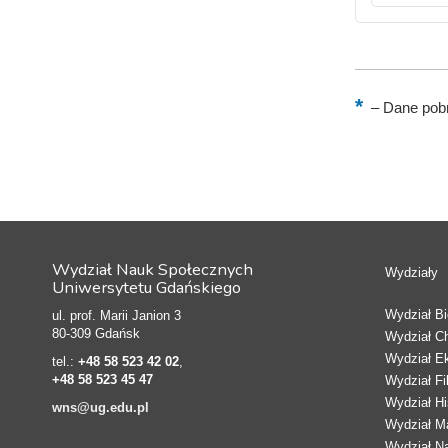
–
Dane pobr
Wydział Nauk Społecznych
Wydziały
Uniwersytetu Gdańskiego
Wydział Bio
ul. prof. Marii Janion 3
80-309 Gdańsk
Wydział C
Wydział E
tel.:
+48 58 523 42 02
,
+48 58 523 45 47
Wydział Fi
Wydział Hi
wns@ug.edu.pl
Wydział Ma
Wydział N