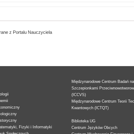
ane z Portalu Nauczyciela
Międzynarodowe Centrum Badań n
Szczepionkami Przeciwnowotworo
logii
(ICCVS)
hemii
Międzynarodowe Centrum Teorii Tec
konomiczny
Kwantowych (ICTQT)
lologiczny
storyczny
Biblioteka UG
tematyki, Fizyki i Informatyki
Centrum Języków Obcych
auk Społecznych