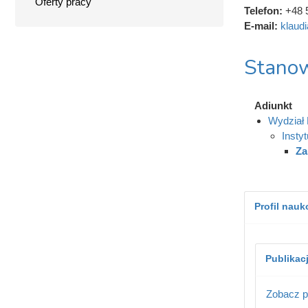
Oferty pracy
Telefon:
+48 
E-mail:
klaud
Stanow
Adiunkt
Wydział
Insty
Za
Profil nau
Publikac
Zobacz p