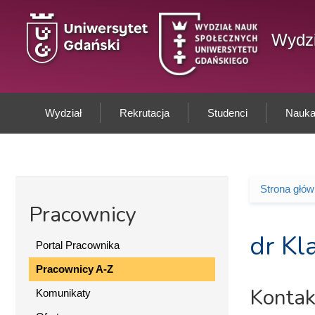
Przejdź do treści
Wydzi
Wydział
Rekrutacja
Studenci
Nauka 
Strona głó
Jesteś 
Pracownicy
dr Kl
Portal Pracownika
Pracownicy A-Z
Kontak
Komunikaty