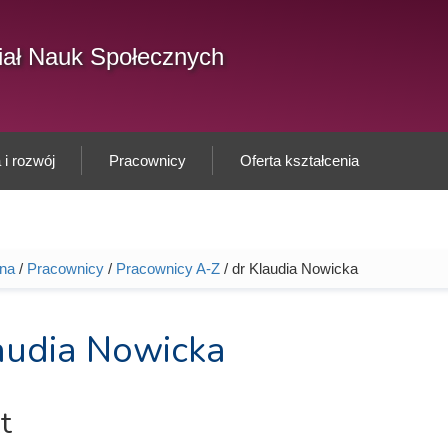
F
ał Nauk Społecznych
Sz
w
i rozwój
Pracownicy
Oferta kształcenia
wna
/
Pracownicy
/
Pracownicy A-Z
/ dr Klaudia Nowicka
tutaj
audia Nowicka
t