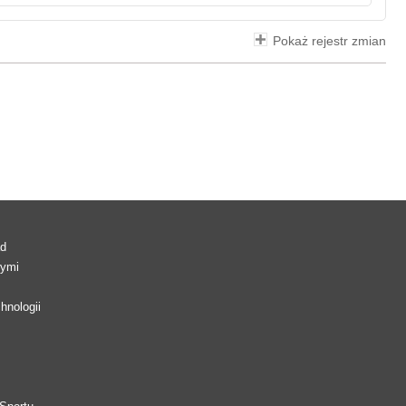
Pokaż rejestr zmian
ad
wymi
hnologii