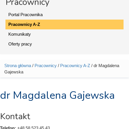
Pracownicy
Portal Pracownika
Pracownicy A-Z
Komunikaty
Oferty pracy
Strona główna
/
Pracownicy
/
Pracownicy A-Z
/ dr Magdalena
Jesteś tutaj
Gajewska
dr Magdalena Gajewska
Kontakt
Telefon:
+48 58 523 45 43