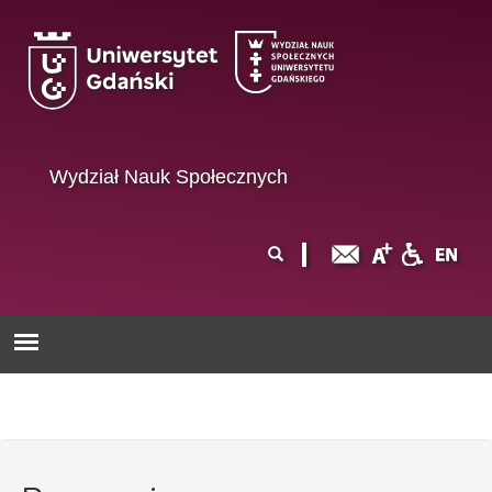
Przejdź do treści
Wydział Nauk Społecznych
Formularz
Szukaj
wyszukiwania