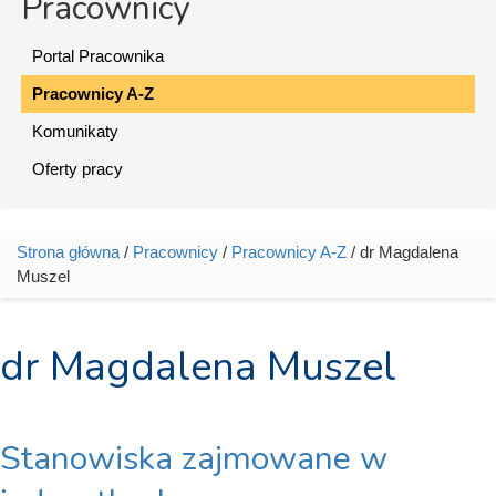
Pracownicy
Portal Pracownika
Pracownicy A-Z
Komunikaty
Oferty pracy
Strona główna
/
Pracownicy
/
Pracownicy A-Z
/ dr Magdalena
Jesteś tutaj
Muszel
dr Magdalena Muszel
Stanowiska zajmowane w