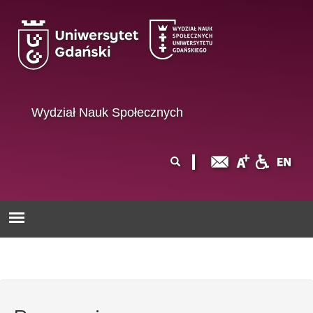
Przejdź do treści
Wydział Nauk Społecznych
Formularz
Szukaj
wyszukiwania