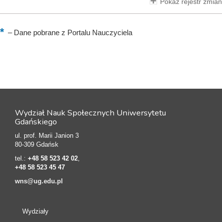
Pokaż rejestr zmian
–
Dane pobrane z Portalu Nauczyciela
Wydział Nauk Społecznych Uniwersytetu
Gdańskiego
ul. prof. Marii Janion 3
80-309 Gdańsk
tel.:
+48 58 523 42 02
,
+48 58 523 45 47
wns@ug.edu.pl
Wydziały