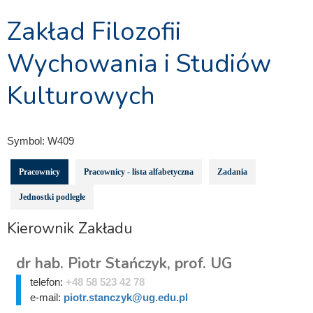
Zakład Filozofii
Wychowania i Studiów
Kulturowych
Symbol:
W409
Pracownicy
Pracownicy - lista alfabetyczna
Zadania
Jednostki podległe
Kierownik Zakładu
dr hab. Piotr Stańczyk, prof. UG
telefon:
+48 58 523 42 78
e-mail:
piotr.stanczyk@ug.edu.pl