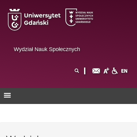
Przejdź do treści
Wydział Nauk Społecznych
Formularz
Szukaj
wyszukiwania