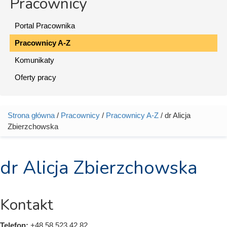
Pracownicy
Portal Pracownika
Pracownicy A-Z
Komunikaty
Oferty pracy
Strona główna
/
Pracownicy
/
Pracownicy A-Z
/ dr Alicja
Jesteś tutaj
Zbierzchowska
dr Alicja Zbierzchowska
Kontakt
Telefon:
+48 58 523 42 82