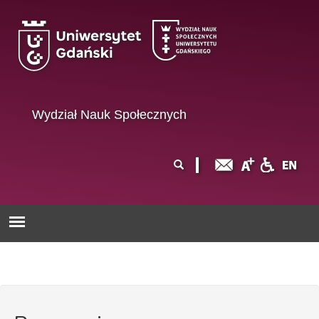
Przejdź do treści
Wydział Nauk Społecznych
Formularz
Szukaj
wyszukiwania