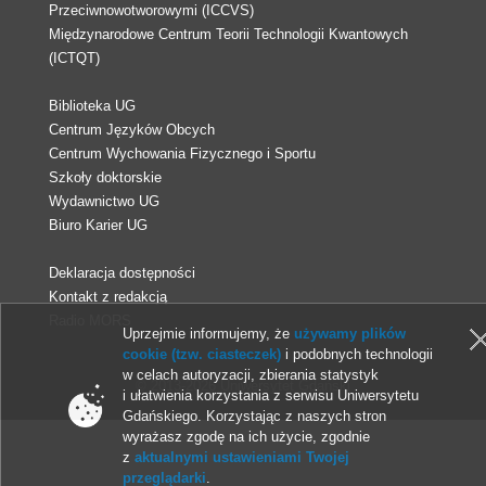
Przeciwnowotworowymi (ICCVS)
Międzynarodowe Centrum Teorii Technologii Kwantowych
(ICTQT)
Biblioteka UG
Centrum Języków Obcych
Centrum Wychowania Fizycznego i Sportu
Szkoły doktorskie
Wydawnictwo UG
Biuro Karier UG
Deklaracja dostępności
Kontakt z redakcją
Radio MORS
Uprzejmie informujemy, że
używamy plików
cookie (tzw. ciasteczek)
i podobnych technologii
w celach autoryzacji, zbierania statystyk
© 2013-2026 Uniwersytet Gdański
i ułatwienia korzystania z serwisu Uniwersytetu
Gdańskiego. Korzystając z naszych stron
wyrażasz zgodę na ich użycie, zgodnie
z
aktualnymi ustawieniami Twojej
przeglądarki
.