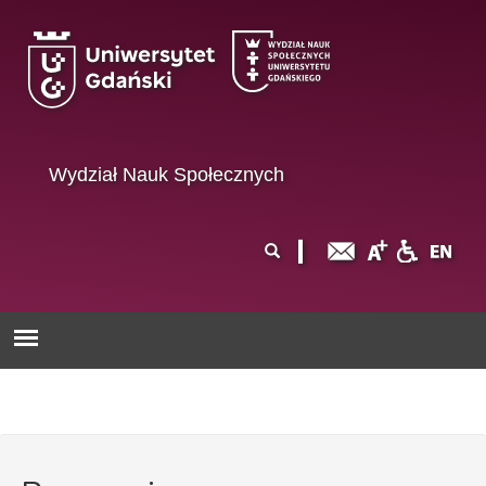
Przejdź do treści
Wydział Nauk Społecznych
Formularz
Szukaj
wyszukiwania