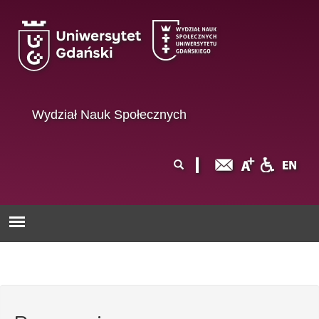
Przejdź do treści
Wydział Nauk Społecznych
Formularz
Szukaj
wyszukiwania