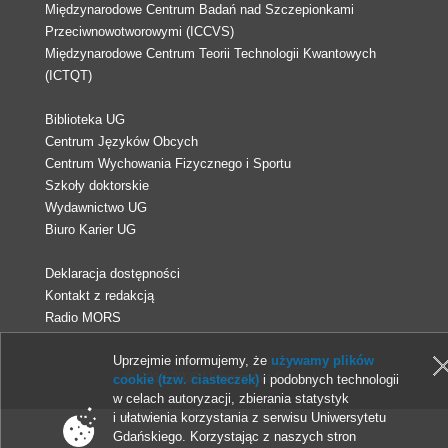
Międzynarodowe Centrum Badań nad Szczepionkami
Przeciwnowotworowymi (ICCVS)
Międzynarodowe Centrum Teorii Technologii Kwantowych
(ICTQT)
Biblioteka UG
Centrum Języków Obcych
Centrum Wychowania Fizycznego i Sportu
Szkoły doktorskie
Wydawnictwo UG
Biuro Karier UG
Deklaracja dostępności
Kontakt z redakcją
Radio MORS
Uprzejmie informujemy, że
używamy plików
© 2013-2026 Uniwersytet Gdański
cookie (tzw. ciasteczek)
i podobnych technologii
w celach autoryzacji, zbierania statystyk
i ułatwienia korzystania z serwisu Uniwersytetu
Gdańskiego. Korzystając z naszych stron