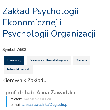
Zakład Psychologii
Ekonomicznej i
Psychologii Organizacji
Symbol:
W503
Pracownicy
Pracownicy - lista alfabetyczna
Zadania
Jednostki podległe
Kierownik Zakładu
prof. dr hab. Anna Zawadzka
telefon:
+48 58 523 43 24
e-mail:
anna.zawadzka@ug.edu.pl