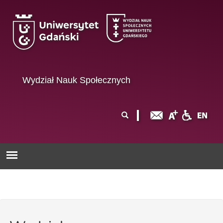
Przejdź do treści
Wydział Nauk Społecznych
Formularz
Szukaj
wyszukiwania