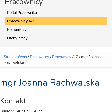
Pracownicy
Portal Pracownika
Pracownicy A-Z
Komunikaty
Oferty pracy
Strona główna
/
Pracownicy
/
Pracownicy A-Z
/ mgr Joanna
Jesteś tutaj
Rachwalska
mgr Joanna Rachwalska
Kontakt
Telefon:
+48 58 523 42 55