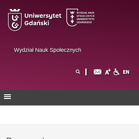
Przejdź do treści
Wydział Nauk Społecznych
Formularz
Szukaj
wyszukiwania