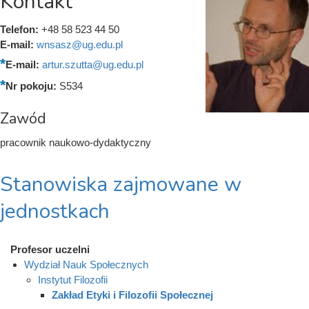
Kontakt
Telefon:
+48 58 523 44 50
E-mail:
wnsasz@ug.edu.pl
E-mail:
artur.szutta@ug.edu.pl
Nr pokoju:
S534
Zawód
pracownik naukowo-dydaktyczny
Stanowiska zajmowane w
jednostkach
Profesor uczelni
Wydział Nauk Społecznych
Instytut Filozofii
Zakład Etyki i Filozofii Społecznej