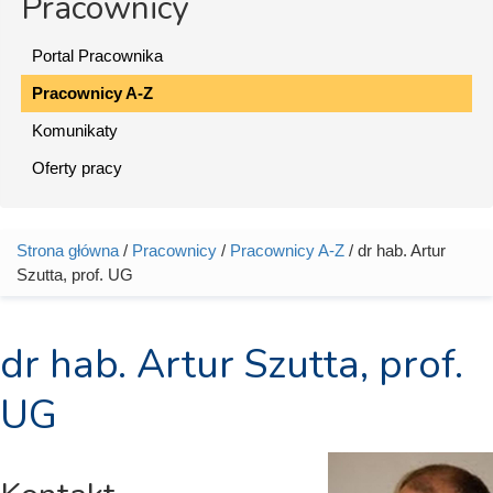
Pracownicy
Portal Pracownika
Pracownicy A-Z
Komunikaty
Oferty pracy
Strona główna
/
Pracownicy
/
Pracownicy A-Z
/ dr hab. Artur
Jesteś tutaj
Szutta, prof. UG
dr hab. Artur Szutta, prof.
UG