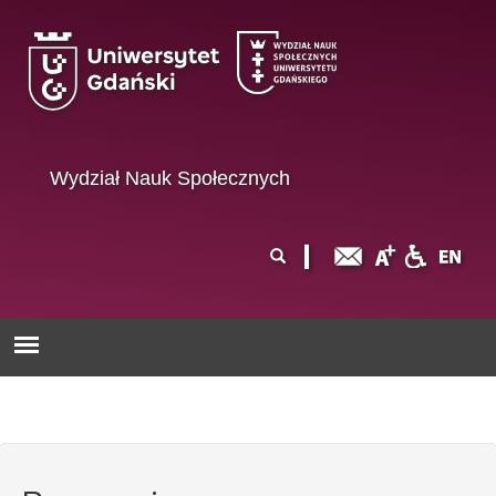
Przejdź do treści
Wydział Nauk Społecznych
Formularz
Szukaj
wyszukiwania