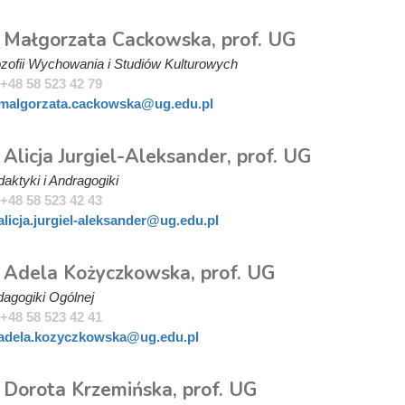
. Małgorzata Cackowska, prof. UG
ozofii Wychowania i Studiów Kulturowych
+48 58 523 42 79
malgorzata.cackowska@ug.edu.pl
 Alicja Jurgiel-Aleksander, prof. UG
aktyki i Andragogiki
+48 58 523 42 43
alicja.jurgiel-aleksander@ug.edu.pl
. Adela Kożyczkowska, prof. UG
agogiki Ogólnej
+48 58 523 42 41
adela.kozyczkowska@ug.edu.pl
. Dorota Krzemińska, prof. UG