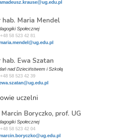
amadeusz.krause@ug.edu.pl
dr hab. Maria Mendel
agogiki Społecznej
+48 58 523 42 81
maria.mendel@ug.edu.pl
dr hab. Ewa Szatan
dań nad Dzieciństwem i Szkołą
+48 58 523 42 39
ewa.szatan@ug.edu.pl
owie uczelni
 Marcin Boryczko, prof. UG
agogiki Społecznej
+48 58 523 42 04
marcin.boryczko@ug.edu.pl