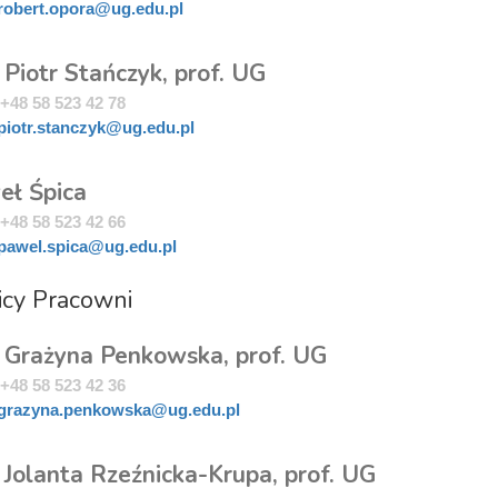
robert.opora@ug.edu.pl
 Piotr Stańczyk, prof. UG
+48 58 523 42 78
piotr.stanczyk@ug.edu.pl
eł Śpica
+48 58 523 42 66
pawel.spica@ug.edu.pl
icy Pracowni
. Grażyna Penkowska, prof. UG
+48 58 523 42 36
grazyna.penkowska@ug.edu.pl
 Jolanta Rzeźnicka-Krupa, prof. UG