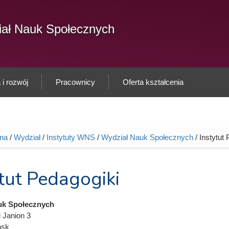
F
ał Nauk Społecznych
Sz
w
i rozwój
Pracownicy
Oferta kształcenia
wna
/
Wydział
/
Instytuty WNS
/
Wydział Nauk Społecznych
/ Instytut
tutaj
tut Pedagogiki
uk Społecznych
i Janion 3
ńsk