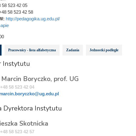
 58 523 42 05
+48 58 523 42 58
W:
http://pedagogika.ug.edu.pl/
apie
00
Pracownicy - lista alfabetyczna
Zadania
Jednostki podległe
 Instytutu
 Marcin Boryczko, prof. UG
+48 58 523 42 04
marcin.boryczko@ug.edu.pl
 Dyrektora Instytutu
ieszka Skotnicka
+48 58 523 42 57