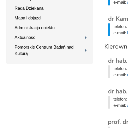
e-mail:
Rada Dziekana
dr Kam
Mapa i dojazd
telefon:
Administracja obiektu
e-mail:
Aktualności
Kierown
Pomorskie Centrum Badań nad
Kulturą
dr hab.
telefon:
e-mail:
dr hab.
telefon:
e-mail:
prof. d