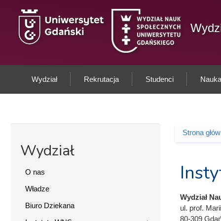
Przejdź do treści
Wydzi
Wydział
Rekrutacja
Studenci
Nauka 
Strona głó
Jesteś 
Wydział
Insty
O nas
Władze
Wydział Na
Biuro Dziekana
ul. prof. Mari
80-309 Gda