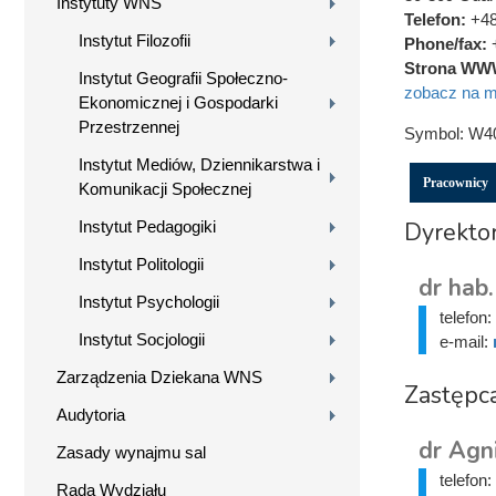
Instytuty WNS
Telefon:
+48
Instytut Filozofii
Phone/fax:
Strona WW
Instytut Geografii Społeczno-
zobacz na m
Ekonomicznej i Gospodarki
Przestrzennej
Symbol:
W4
Instytut Mediów, Dziennikarstwa i
Pracownicy
Komunikacji Społecznej
Dyrektor
Instytut Pedagogiki
Instytut Politologii
dr hab.
Instytut Psychologii
telefon:
Instytut Socjologii
e-mail:
Zarządzenia Dziekana WNS
Zastępca
Audytoria
dr Agn
Zasady wynajmu sal
telefon:
Rada Wydziału