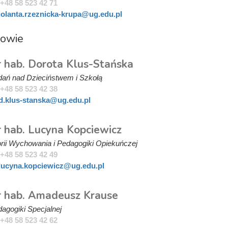
+48 58 523 42 71
jolanta.rzeznicka-krupa@ug.edu.pl
rowie
r hab. Dorota Klus-Stańska
dań nad Dzieciństwem i Szkołą
+48 58 523 42 38
d.klus-stanska@ug.edu.pl
r hab. Lucyna Kopciewicz
rii Wychowania i Pedagogiki Opiekuńczej
+48 58 523 42 49
lucyna.kopciewicz@ug.edu.pl
dr hab. Amadeusz Krause
agogiki Specjalnej
+48 58 523 42 62