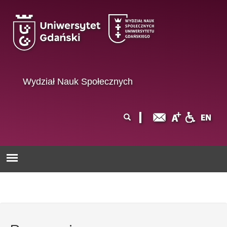
Przejdź do treści
Wydział Nauk Społecznych
Formularz
Szukaj
wyszukiwania