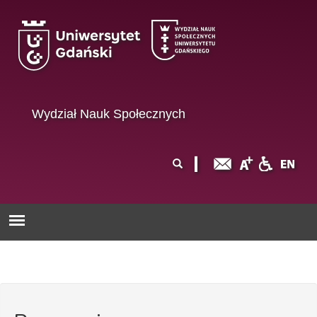
Przejdź do treści
Wydział Nauk Społecznych
Formularz
Szukaj
wyszukiwania