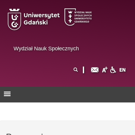
Przejdź do treści
Wydział Nauk Społecznych
Formularz
Szukaj
wyszukiwania