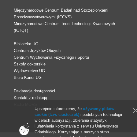
Międzynarodowe Centrum Badań nad Szczepionkami
Przeciwnowotworowymi (ICCVS)
Międzynarodowe Centrum Teorii Technologii Kwantowych
(ICTQT)
Biblioteka UG
Centrum Języków Obcych
Centrum Wychowania Fizycznego i Sportu
Szkoły doktorskie
Wydawnictwo UG
Biuro Karier UG
Deklaracja dostępności
Kontakt z redakcją
Radio MORS
Uprzejmie informujemy, że
używamy plików
cookie (tzw. ciasteczek)
i podobnych technologii
w celach autoryzacji, zbierania statystyk
© 2013-2026 Uniwersytet Gdański
i ułatwienia korzystania z serwisu Uniwersytetu
Gdańskiego. Korzystając z naszych stron