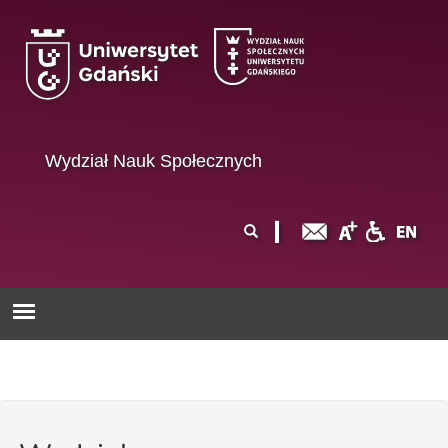
Przejdź do treści
Wydział Nauk Społecznych
Formularz
Szukaj
wyszukiwania