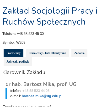
Zakład Socjologii Pracy i
Ruchów Społecznych
Telefon:
+48 58 523 45 30
Symbol:
W209
Pracownicy
Pracownicy - lista alfabetyczna
Zadania
Jednostki podległe
Kierownik Zakładu
dr hab. Bartosz Mika, prof. UG
telefon:
+48 58 523 44 08
e-mail:
bartosz.mika@ug.edu.pl