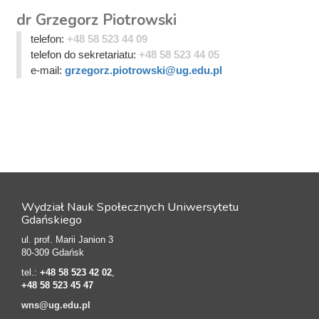
dr Grzegorz Piotrowski
telefon:
+48 58 523 44 09
telefon do sekretariatu:
+48 58 523 44 05
e-mail:
grzegorz.piotrowski@ug.edu.pl
Wydział Nauk Społecznych Uniwersytetu
Gdańskiego
ul. prof. Marii Janion 3
80-309 Gdańsk
tel.:
+48 58 523 42 02
,
+48 58 523 45 47
wns@ug.edu.pl