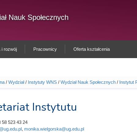
F
ał Nauk Społecznych
Sz
w
i rozwój
Pracownicy
Oferta kształcenia
wna
/
Wydział
/
Instytuty WNS
/
Wydział Nauk Społecznych
/
Instytut 
tutaj
tariat Instytutu
 58 523 43 24
@ug.edu.pl
,
monika.wielgorska@ug.edu.pl