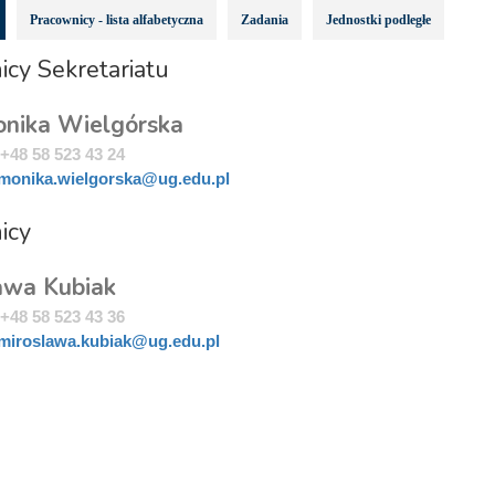
Pracownicy - lista alfabetyczna
Zadania
Jednostki podległe
cy Sekretariatu
nika Wielgórska
+48 58 523 43 24
monika.wielgorska@ug.edu.pl
icy
awa Kubiak
+48 58 523 43 36
miroslawa.kubiak@ug.edu.pl