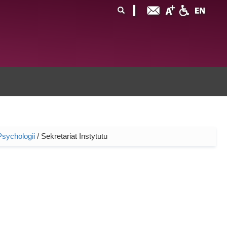
ormularz
ukaj
yszukiwania
Psychologii
/ Sekretariat Instytutu