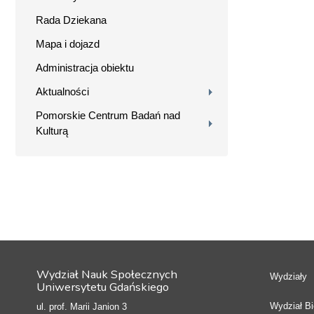
Rada Dziekana
Mapa i dojazd
Administracja obiektu
Aktualności
Pomorskie Centrum Badań nad
Kulturą
Wydział Nauk Społecznych
Wydziały
Uniwersytetu Gdańskiego
Wydział Bio
ul. prof. Marii Janion 3