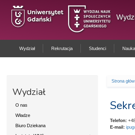
Przejdź do treści
Wydzi
Wydział
Rekrutacja
Studenci
Nauka 
Strona głó
Jesteś 
Wydział
Sekre
O nas
Władze
Telefon:
+48
Biuro Dziekana
E-mail:
ipug