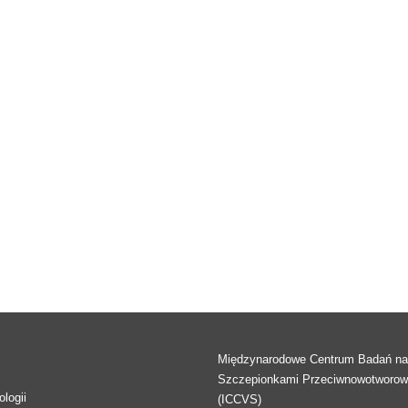
Międzynarodowe Centrum Badań n
Szczepionkami Przeciwnowotworo
logii
(ICCVS)