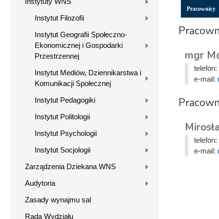
Instytuty WNS
Pracownicy
Instytut Filozofii
Pracowni
Instytut Geografii Społeczno-
Ekonomicznej i Gospodarki
mgr Mo
Przestrzennej
telefon:
Instytut Mediów, Dziennikarstwa i
e-mail:
Komunikacji Społecznej
Pracown
Instytut Pedagogiki
Instytut Politologii
Mirosł
Instytut Psychologii
telefon:
Instytut Socjologii
e-mail:
Zarządzenia Dziekana WNS
Audytoria
Zasady wynajmu sal
Rada Wydziału