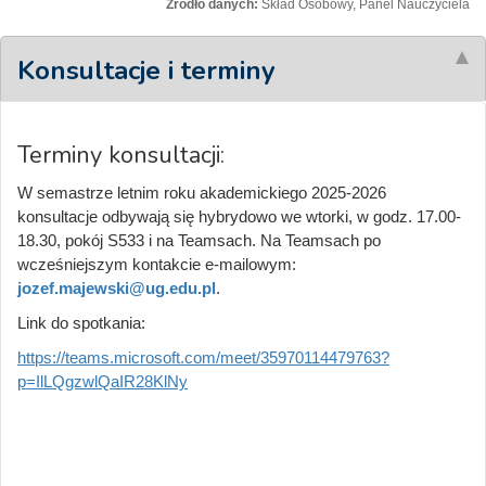
Źródło danych:
Skład Osobowy, Panel Nauczyciela
Konsultacje i terminy
Terminy konsultacji:
W semastrze letnim roku akademickiego 2025-2026
konsultacje odbywają się hybrydowo we wtorki, w godz. 17.00-
18.30, pokój S533 i na Teamsach. Na Teamsach po
wcześniejszym kontakcie e-mailowym:
jozef.majewski@ug.edu.pl
.
Link do spotkania:
https://teams.microsoft.com/meet/35970114479763?
p=IlLQgzwlQaIR28KlNy