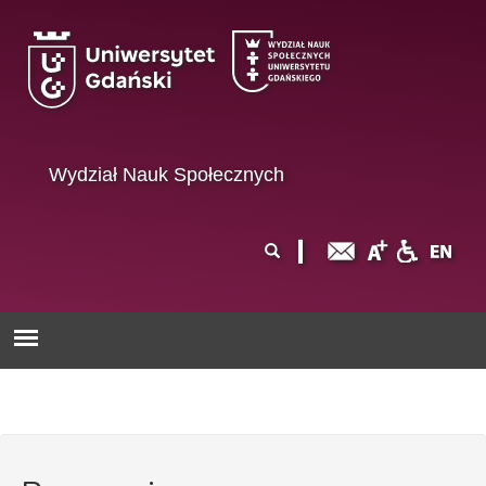
Przejdź do treści
Wydział Nauk Społecznych
Formularz
Szukaj
wyszukiwania