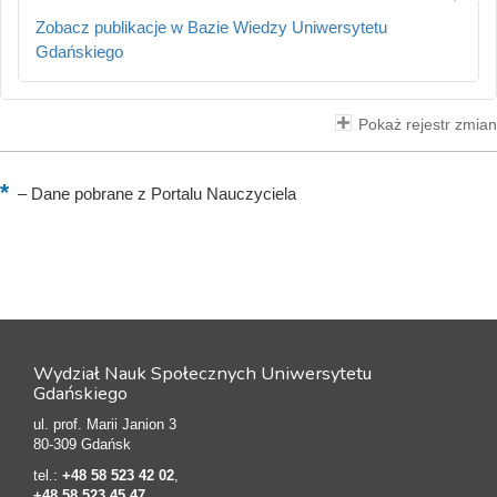
Zobacz publikacje w Bazie Wiedzy Uniwersytetu
Gdańskiego
Pokaż rejestr zmian
–
Dane pobrane z Portalu Nauczyciela
Wydział Nauk Społecznych Uniwersytetu
Gdańskiego
ul. prof. Marii Janion 3
80-309 Gdańsk
tel.:
+48 58 523 42 02
,
+48 58 523 45 47