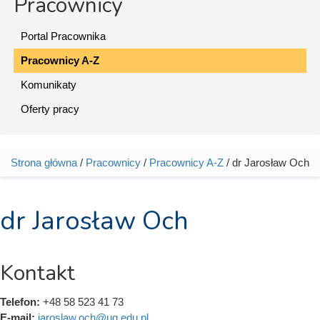
Pracownicy
Portal Pracownika
Pracownicy A-Z
Komunikaty
Oferty pracy
Strona główna
/
Pracownicy
/
Pracownicy A-Z
/ dr Jarosław Och
Jesteś tutaj
dr Jarosław Och
Kontakt
Telefon:
+48 58 523 41 73
E-mail:
jaroslaw.och@ug.edu.pl