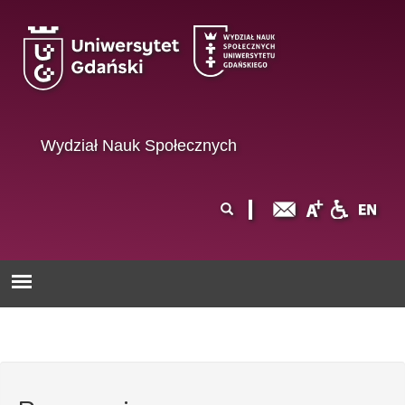
Przejdź do treści
Wydział Nauk Społecznych
Formularz
Szukaj
wyszukiwania