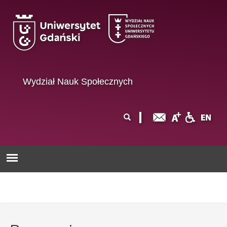
Przejdź do treści
Wydział Nauk Społecznych
Formularz
Szukaj
wyszukiwania