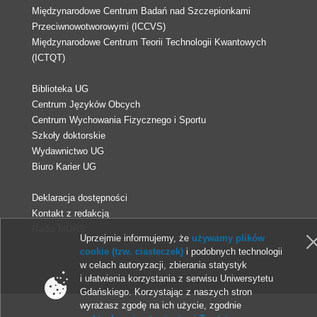
Międzynarodowe Centrum Badań nad Szczepionkami
Przeciwnowotworowymi (ICCVS)
Międzynarodowe Centrum Teorii Technologii Kwantowych
(ICTQT)
Biblioteka UG
Centrum Języków Obcych
Centrum Wychowania Fizycznego i Sportu
Szkoły doktorskie
Wydawnictwo UG
Biuro Karier UG
Deklaracja dostępności
Kontakt z redakcją
Radio MORS
Uprzejmie informujemy, że
używamy plików
cookie (tzw. ciasteczek)
i podobnych technologii
w celach autoryzacji, zbierania statystyk
© 2013-2026 Uniwersytet Gdański
i ułatwienia korzystania z serwisu Uniwersytetu
Gdańskiego. Korzystając z naszych stron
wyrażasz zgodę na ich użycie, zgodnie