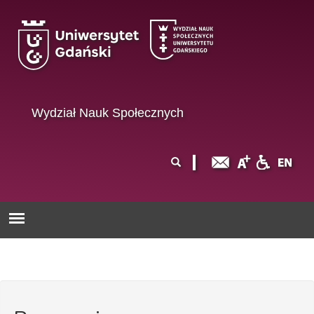
Przejdź do treści
Wydział Nauk Społecznych
Formularz
Szukaj
wyszukiwania