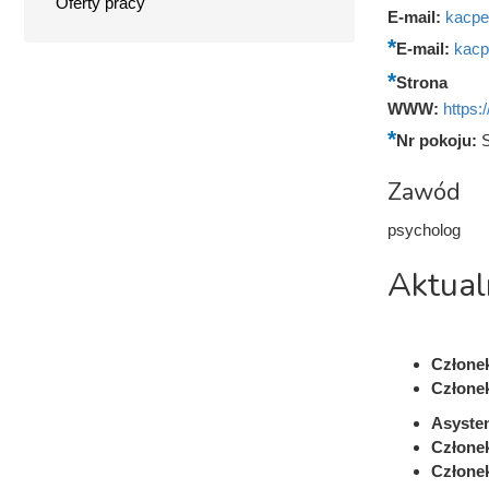
Oferty pracy
E-mail:
kacpe
E-mail:
kacp
Strona
WWW:
https:
Nr pokoju:
Zawód
psycholog
Aktual
Członek
Członek
Asyste
Członek
Człone