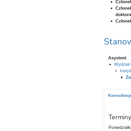
Członek
Członek
doktor
Członek
Stanow
Asystent
Wydział
Instyt
Za
Konsultacje
Terminy
Poniedziałk