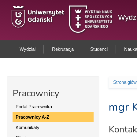
Przejdź do treści
Wydzi
Wydział
Rekrutacja
Studenci
Nauka 
Strona głó
Jesteś 
Pracownicy
mgr K
Portal Pracownika
Pracownicy A-Z
Kontak
Komunikaty