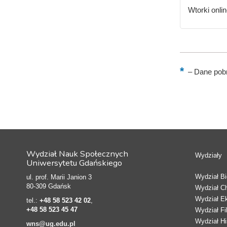
Wtorki onli
–
Dane pobr
Wydział Nauk Społecznych
Wydziały
Uniwersytetu Gdańskiego
Wydział Bio
ul. prof. Marii Janion 3
80-309 Gdańsk
Wydział C
Wydział E
tel.:
+48 58 523 42 02
,
+48 58 523 45 47
Wydział Fi
Wydział Hi
wns@ug.edu.pl