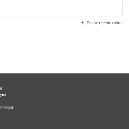
Pokaż rejestr zmian
ad
wymi
hnologii