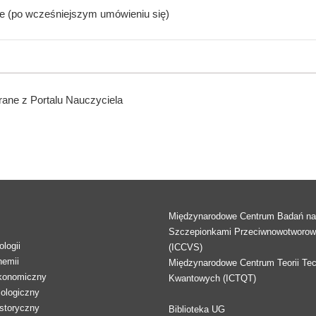
ne (po wcześniejszym umówieniu się)
ane z Portalu Nauczyciela
Międzynarodowe Centrum Badań n
Szczepionkami Przeciwnowotworo
logii
(ICCVS)
hemii
Międzynarodowe Centrum Teorii Tec
konomiczny
Kwantowych (ICTQT)
lologiczny
storyczny
Biblioteka UG