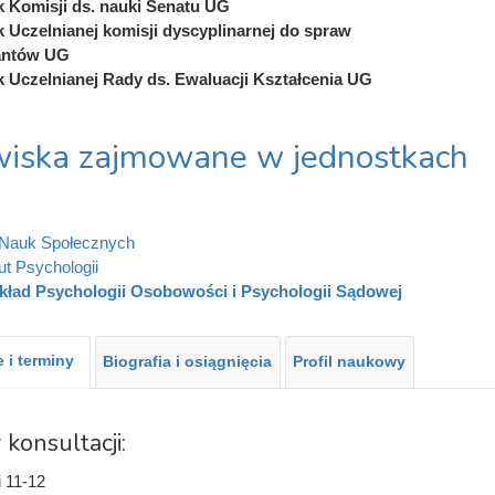
 Komisji ds. nauki Senatu UG
 Uczelnianej komisji dyscyplinarnej do spraw
antów UG
 Uczelnianej Rady ds. Ewaluacji Kształcenia UG
iska zajmowane w jednostkach
 Nauk Społecznych
ut Psychologii
kład Psychologii Osobowości i Psychologii Sądowej
 i terminy
Biografia i osiągnięcia
Profil naukowy
 konsultacji:
i 11-12