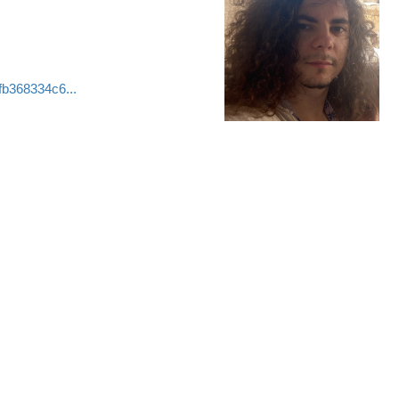
fb368334c6...