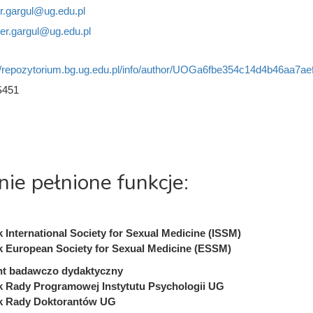
r.gargul@ug.edu.pl
er.gargul@ug.edu.pl
//repozytorium.bg.ug.edu.pl/info/author/UOGa6fbe354c14d4b46aa7ae
S451
nie pełnione funkcje:
 International Society for Sexual Medicine (ISSM)
 European Society for Sexual Medicine (ESSM)
nt badawczo dydaktyczny
 Rady Programowej Instytutu Psychologii UG
k Rady Doktorantów UG