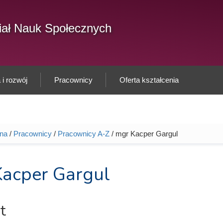
F
ał Nauk Społecznych
Sz
w
i rozwój
Pracownicy
Oferta kształcenia
wna
/
Pracownicy
/
Pracownicy A-Z
/ mgr Kacper Gargul
tutaj
acper Gargul
t