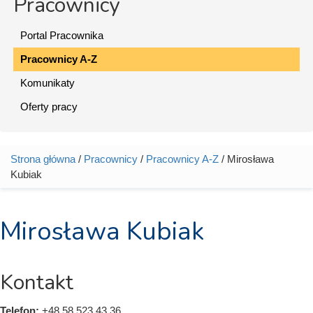
Pracownicy
Portal Pracownika
Pracownicy A-Z
Komunikaty
Oferty pracy
Strona główna
/
Pracownicy
/
Pracownicy A-Z
/ Mirosława
Jesteś tutaj
Kubiak
Mirosława Kubiak
Kontakt
Telefon:
+48 58 523 43 36