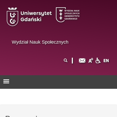
Przejdź do treści
Wydział Nauk Społecznych
Formularz
Szukaj
wyszukiwania