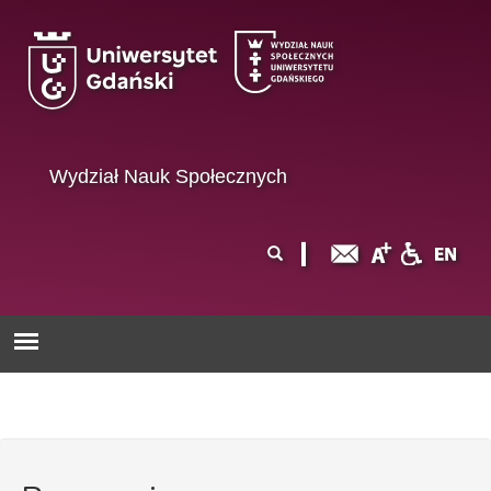
Przejdź do treści
Wydział Nauk Społecznych
Formularz
Szukaj
wyszukiwania