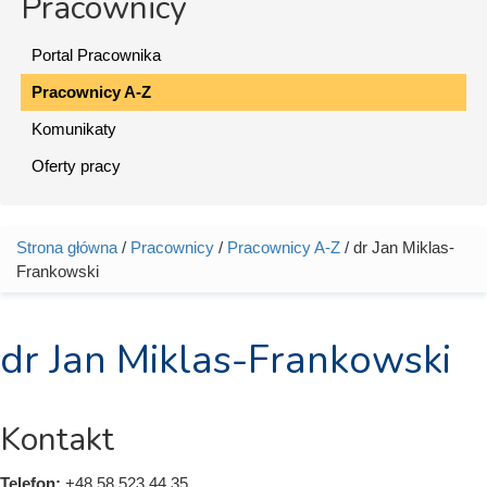
Pracownicy
Portal Pracownika
Pracownicy A-Z
Komunikaty
Oferty pracy
Strona główna
/
Pracownicy
/
Pracownicy A-Z
/ dr Jan Miklas-
Jesteś tutaj
Frankowski
dr Jan Miklas-Frankowski
Kontakt
Telefon:
+48 58 523 44 35