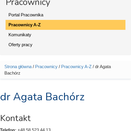
Pracownicy
Portal Pracownika
Pracownicy A-Z
Komunikaty
Oferty pracy
Strona główna
/
Pracownicy
/
Pracownicy A-Z
/ dr Agata
Jesteś tutaj
Bachórz
dr Agata Bachórz
Kontakt
Telefon:
+48 58 523 44 13