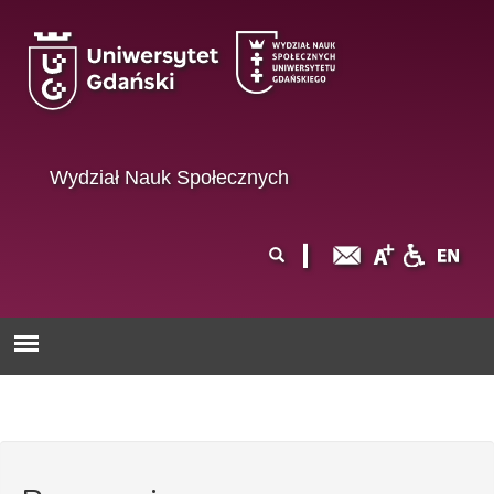
Przejdź do treści
Wydział Nauk Społecznych
Formularz
Szukaj
wyszukiwania