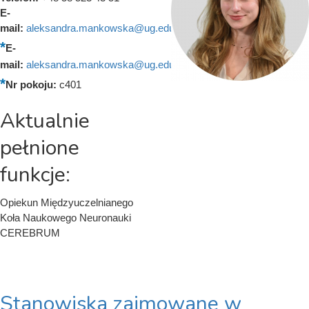
E-
mail:
aleksandra.mankowska@ug.edu.pl
E-
mail:
aleksandra.mankowska@ug.edu.pl
Nr pokoju:
c401
Aktualnie
pełnione
funkcje:
Opiekun Międzyuczelnianego
Koła Naukowego Neuronauki
CEREBRUM
Stanowiska zajmowane w