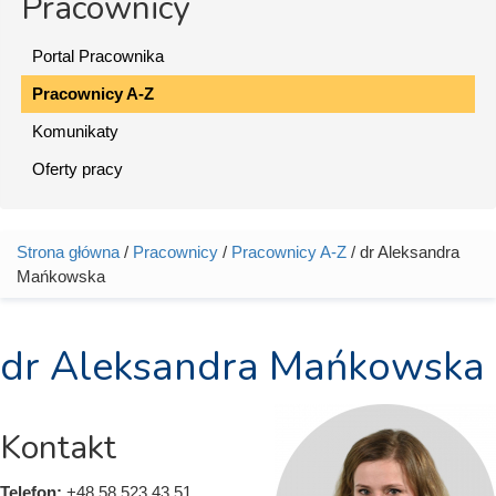
Pracownicy
Portal Pracownika
Pracownicy A-Z
Komunikaty
Oferty pracy
Strona główna
/
Pracownicy
/
Pracownicy A-Z
/ dr Aleksandra
Jesteś tutaj
Mańkowska
dr Aleksandra Mańkowska
Kontakt
Telefon:
+48 58 523 43 51