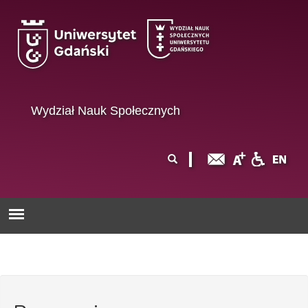
Przejdź do treści
Wydział Nauk Społecznych
Formularz
Szukaj
wyszukiwania