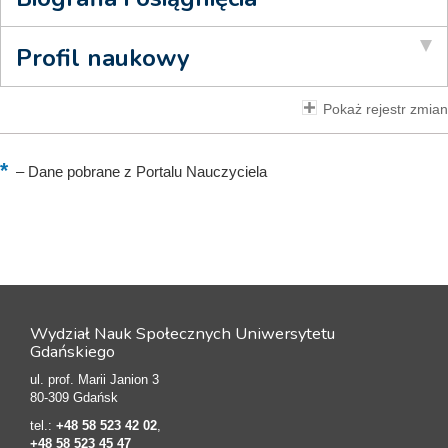
Profil naukowy
Pokaż rejestr zmian
–
Dane pobrane z Portalu Nauczyciela
Wydział Nauk Społecznych Uniwersytetu
Gdańskiego
ul. prof. Marii Janion 3
80-309 Gdańsk
tel.:
+48 58 523 42 02
,
+48 58 523 45 47