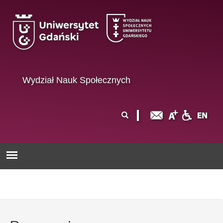
Przejdź do treści
Wydział Nauk Społecznych
Formularz
Szukaj
wyszukiwania