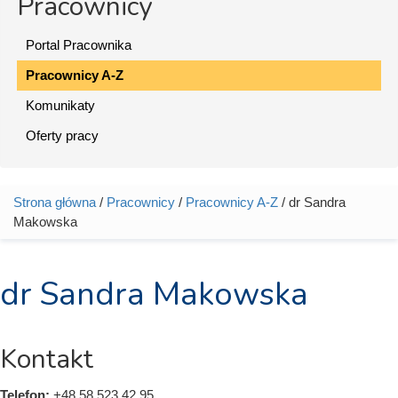
Pracownicy
Portal Pracownika
Pracownicy A-Z
Komunikaty
Oferty pracy
Strona główna
/
Pracownicy
/
Pracownicy A-Z
/ dr Sandra
Jesteś tutaj
Makowska
dr Sandra Makowska
Kontakt
Telefon:
+48 58 523 42 95