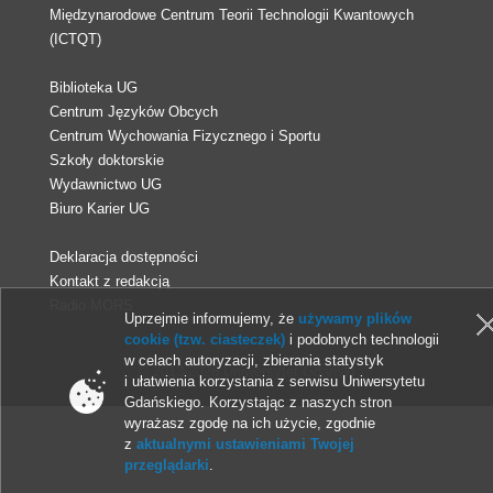
Międzynarodowe Centrum Teorii Technologii Kwantowych
(ICTQT)
Biblioteka UG
Centrum Języków Obcych
Centrum Wychowania Fizycznego i Sportu
Szkoły doktorskie
Wydawnictwo UG
Biuro Karier UG
Deklaracja dostępności
Kontakt z redakcją
Radio MORS
Uprzejmie informujemy, że
używamy plików
cookie (tzw. ciasteczek)
i podobnych technologii
w celach autoryzacji, zbierania statystyk
© 2013-2026 Uniwersytet Gdański
i ułatwienia korzystania z serwisu Uniwersytetu
Gdańskiego. Korzystając z naszych stron
wyrażasz zgodę na ich użycie, zgodnie
z
aktualnymi ustawieniami Twojej
przeglądarki
.