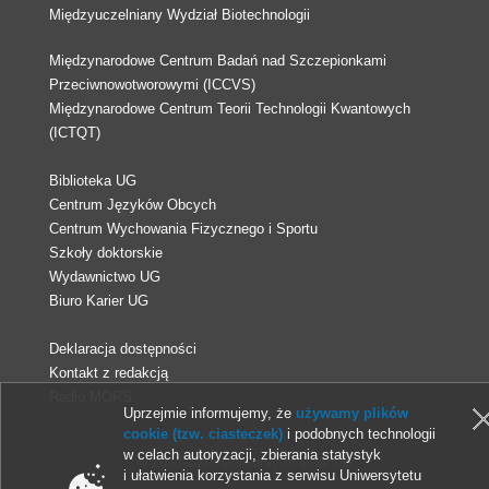
Międzyuczelniany Wydział Biotechnologii
Międzynarodowe Centrum Badań nad Szczepionkami
Przeciwnowotworowymi (ICCVS)
Międzynarodowe Centrum Teorii Technologii Kwantowych
(ICTQT)
Biblioteka UG
Centrum Języków Obcych
Centrum Wychowania Fizycznego i Sportu
Szkoły doktorskie
Wydawnictwo UG
Biuro Karier UG
Deklaracja dostępności
Kontakt z redakcją
Radio MORS
Uprzejmie informujemy, że
używamy plików
cookie (tzw. ciasteczek)
i podobnych technologii
w celach autoryzacji, zbierania statystyk
© 2013-2026 Uniwersytet Gdański
i ułatwienia korzystania z serwisu Uniwersytetu