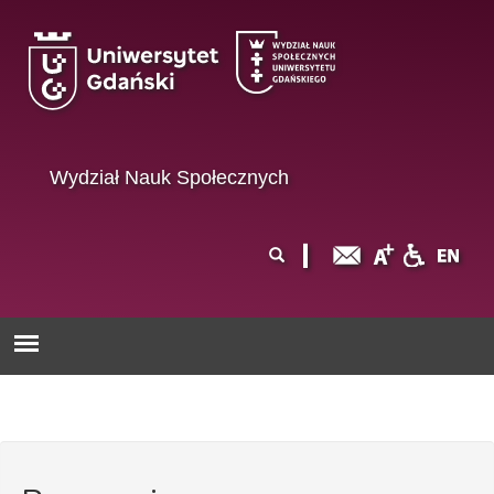
Przejdź do treści
Wydział Nauk Społecznych
Formularz
Szukaj
wyszukiwania