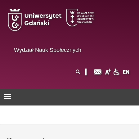
Przejdź do treści
Wydział Nauk Społecznych
Formularz
Szukaj
wyszukiwania