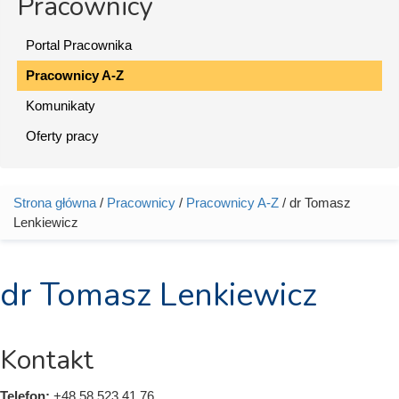
Pracownicy
Portal Pracownika
Pracownicy A-Z
Komunikaty
Oferty pracy
Strona główna
/
Pracownicy
/
Pracownicy A-Z
/ dr Tomasz
Jesteś tutaj
Lenkiewicz
dr Tomasz Lenkiewicz
Kontakt
Telefon:
+48 58 523 41 76