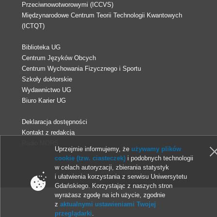
Przeciwnowotworowymi (ICCVS)
Międzynarodowe Centrum Teorii Technologii Kwantowych
(ICTQT)
Biblioteka UG
Centrum Języków Obcych
Centrum Wychowania Fizycznego i Sportu
Szkoły doktorskie
Wydawnictwo UG
Biuro Karier UG
Deklaracja dostępności
Kontakt z redakcją
Radio MORS
Uprzejmie informujemy, że
używamy plików
cookie (tzw. ciasteczek)
i podobnych technologii
w celach autoryzacji, zbierania statystyk
© 2013-2026 Uniwersytet Gdański
i ułatwienia korzystania z serwisu Uniwersytetu
Gdańskiego. Korzystając z naszych stron
wyrażasz zgodę na ich użycie, zgodnie
z
aktualnymi ustawieniami Twojej
przeglądarki
.