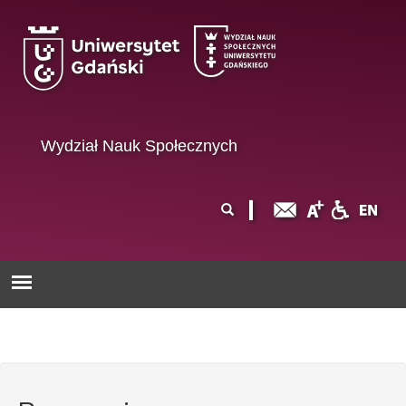
Przejdź do treści
Wydział Nauk Społecznych
Formularz
Szukaj
wyszukiwania