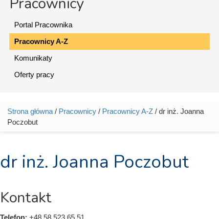
Pracownicy
Portal Pracownika
Pracownicy A-Z
Komunikaty
Oferty pracy
Strona główna
/
Pracownicy
/
Pracownicy A-Z
/ dr inż. Joanna
Jesteś tutaj
Poczobut
dr inż. Joanna Poczobut
Kontakt
Telefon:
+48 58 523 65 51