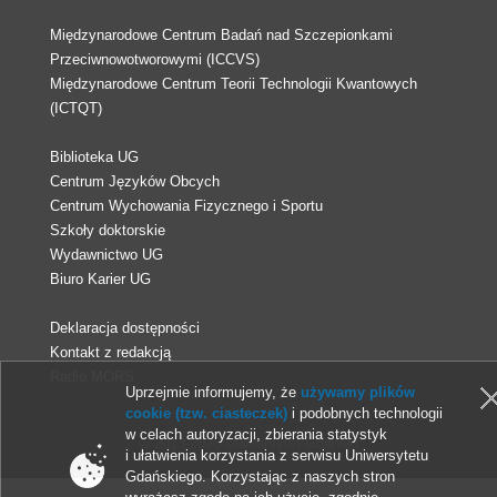
Międzynarodowe Centrum Badań nad Szczepionkami
Przeciwnowotworowymi (ICCVS)
Międzynarodowe Centrum Teorii Technologii Kwantowych
(ICTQT)
Biblioteka UG
Centrum Języków Obcych
Centrum Wychowania Fizycznego i Sportu
Szkoły doktorskie
Wydawnictwo UG
Biuro Karier UG
Deklaracja dostępności
Kontakt z redakcją
Radio MORS
Uprzejmie informujemy, że
używamy plików
cookie (tzw. ciasteczek)
i podobnych technologii
w celach autoryzacji, zbierania statystyk
© 2013-2026 Uniwersytet Gdański
i ułatwienia korzystania z serwisu Uniwersytetu
Gdańskiego. Korzystając z naszych stron