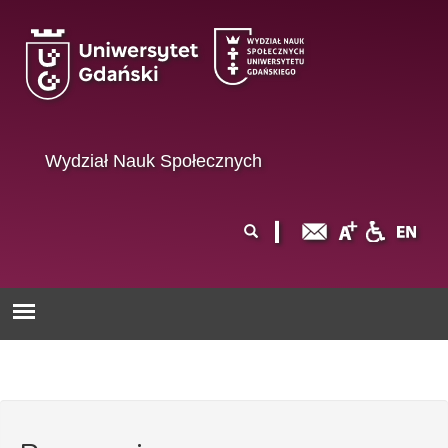
Przejdź do treści
Wydział Nauk Społecznych
Formularz
Szukaj
wyszukiwania