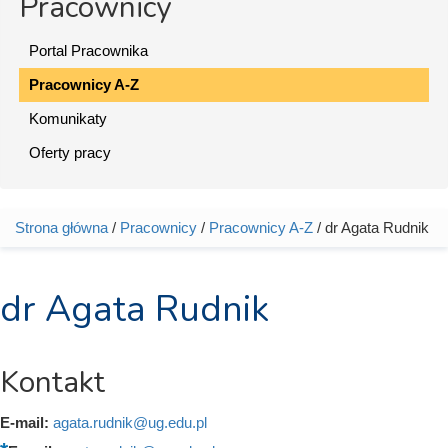
Pracownicy
Portal Pracownika
Pracownicy A-Z
Komunikaty
Oferty pracy
Strona główna
/
Pracownicy
/
Pracownicy A-Z
/ dr Agata Rudnik
Jesteś tutaj
dr Agata Rudnik
Kontakt
E-mail:
agata.rudnik@ug.edu.pl