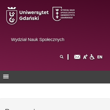
Przejdź do treści
Wydział Nauk Społecznych
Formularz
Szukaj
wyszukiwania