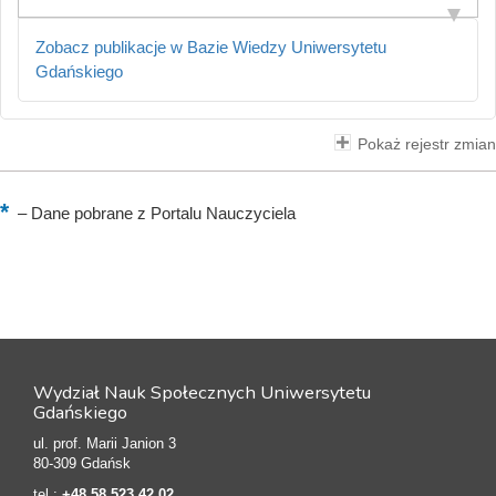
Zobacz publikacje w Bazie Wiedzy Uniwersytetu
Gdańskiego
Pokaż rejestr zmian
–
Dane pobrane z Portalu Nauczyciela
Wydział Nauk Społecznych Uniwersytetu
Gdańskiego
ul. prof. Marii Janion 3
80-309 Gdańsk
tel.:
+48 58 523 42 02
,