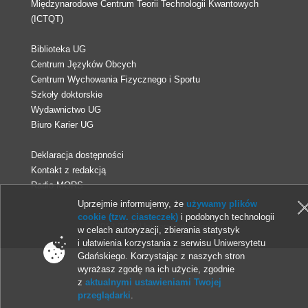
Międzynarodowe Centrum Teorii Technologii Kwantowych
(ICTQT)
Biblioteka UG
Centrum Języków Obcych
Centrum Wychowania Fizycznego i Sportu
Szkoły doktorskie
Wydawnictwo UG
Biuro Karier UG
Deklaracja dostępności
Kontakt z redakcją
Radio MORS
Uprzejmie informujemy, że
używamy plików
cookie (tzw. ciasteczek)
i podobnych technologii
© 2013-2026 Uniwersytet Gdański
w celach autoryzacji, zbierania statystyk
i ułatwienia korzystania z serwisu Uniwersytetu
Gdańskiego. Korzystając z naszych stron
wyrażasz zgodę na ich użycie, zgodnie
z
aktualnymi ustawieniami Twojej
przeglądarki
.