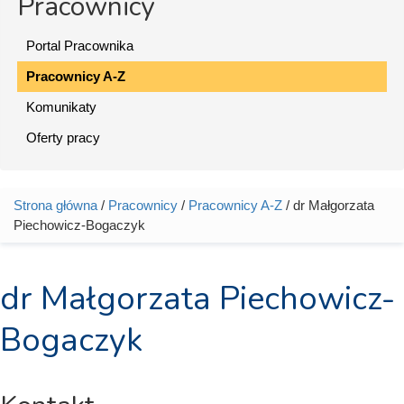
Pracownicy
Portal Pracownika
Pracownicy A-Z
Komunikaty
Oferty pracy
Strona główna
/
Pracownicy
/
Pracownicy A-Z
/ dr Małgorzata
Jesteś tutaj
Piechowicz-Bogaczyk
dr Małgorzata Piechowicz-
Bogaczyk