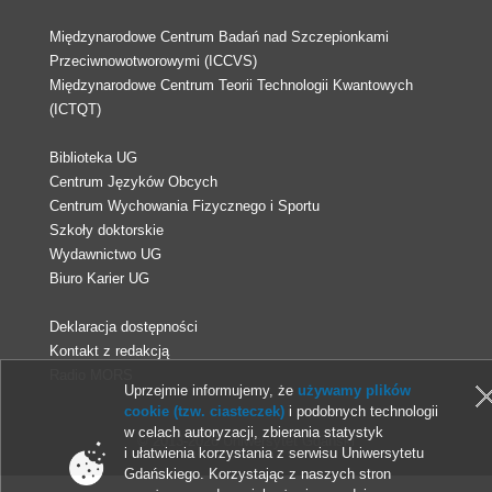
Międzynarodowe Centrum Badań nad Szczepionkami
Przeciwnowotworowymi (ICCVS)
Międzynarodowe Centrum Teorii Technologii Kwantowych
(ICTQT)
Biblioteka UG
Centrum Języków Obcych
Centrum Wychowania Fizycznego i Sportu
Szkoły doktorskie
Wydawnictwo UG
Biuro Karier UG
Deklaracja dostępności
Kontakt z redakcją
Radio MORS
Uprzejmie informujemy, że
używamy plików
cookie (tzw. ciasteczek)
i podobnych technologii
w celach autoryzacji, zbierania statystyk
© 2013-2026 Uniwersytet Gdański
i ułatwienia korzystania z serwisu Uniwersytetu
Gdańskiego. Korzystając z naszych stron