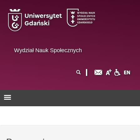
Przejdź do treści
Wydział Nauk Społecznych
Formularz
Szukaj
wyszukiwania