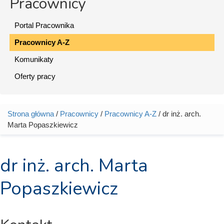
Pracownicy
Portal Pracownika
Pracownicy A-Z
Komunikaty
Oferty pracy
Strona główna
/
Pracownicy
/
Pracownicy A-Z
/ dr inż. arch.
Jesteś tutaj
Marta Popaszkiewicz
dr inż. arch. Marta
Popaszkiewicz