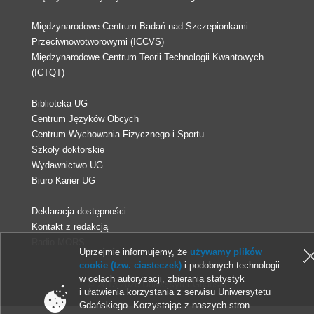
Międzynarodowe Centrum Badań nad Szczepionkami
Przeciwnowotworowymi (ICCVS)
Międzynarodowe Centrum Teorii Technologii Kwantowych
(ICTQT)
Biblioteka UG
Centrum Języków Obcych
Centrum Wychowania Fizycznego i Sportu
Szkoły doktorskie
Wydawnictwo UG
Biuro Karier UG
Deklaracja dostępności
Kontakt z redakcją
Radio MORS
Uprzejmie informujemy, że
używamy plików
cookie (tzw. ciasteczek)
i podobnych technologii
w celach autoryzacji, zbierania statystyk
© 2013-2026 Uniwersytet Gdański
i ułatwienia korzystania z serwisu Uniwersytetu
Gdańskiego. Korzystając z naszych stron