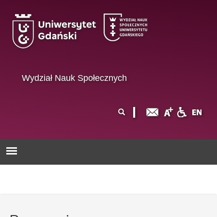
Przejdź do treści
Wydział Nauk Społecznych
Formularz
Szukaj
wyszukiwania