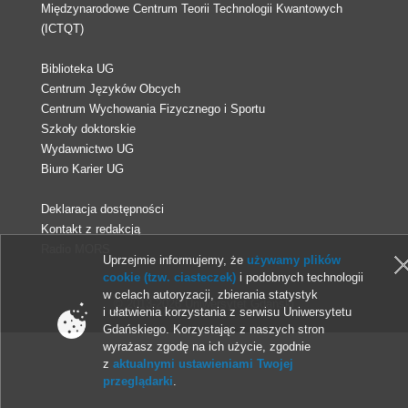
Międzynarodowe Centrum Teorii Technologii Kwantowych
(ICTQT)
Biblioteka UG
Centrum Języków Obcych
Centrum Wychowania Fizycznego i Sportu
Szkoły doktorskie
Wydawnictwo UG
Biuro Karier UG
Deklaracja dostępności
Kontakt z redakcją
Radio MORS
Uprzejmie informujemy, że
używamy plików
cookie (tzw. ciasteczek)
i podobnych technologii
w celach autoryzacji, zbierania statystyk
© 2013-2026 Uniwersytet Gdański
i ułatwienia korzystania z serwisu Uniwersytetu
Gdańskiego. Korzystając z naszych stron
wyrażasz zgodę na ich użycie, zgodnie
z
aktualnymi ustawieniami Twojej
przeglądarki
.