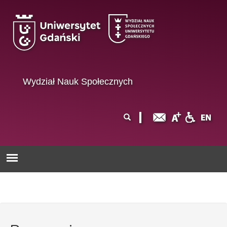
Przejdź do treści
Wydział Nauk Społecznych
Formularz
Szukaj
wyszukiwania