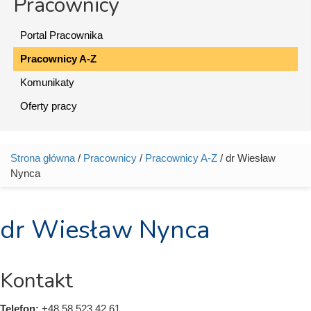
Pracownicy
Portal Pracownika
Pracownicy A-Z
Komunikaty
Oferty pracy
Strona główna
/
Pracownicy
/
Pracownicy A-Z
/ dr Wiesław
Jesteś tutaj
Nynca
dr Wiesław Nynca
Kontakt
Telefon:
+48 58 523 42 61