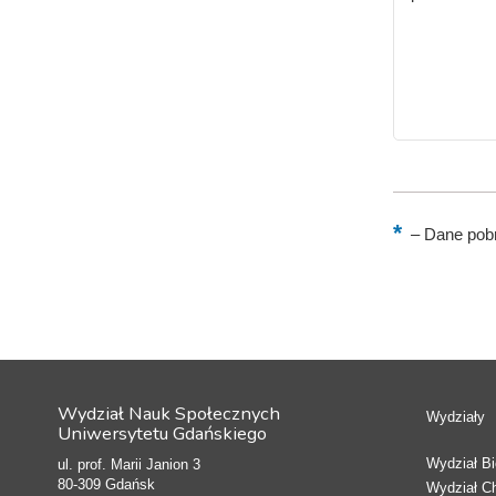
–
Dane pobr
Wydział Nauk Społecznych
Wydziały
Uniwersytetu Gdańskiego
Wydział Bio
ul. prof. Marii Janion 3
80-309 Gdańsk
Wydział C