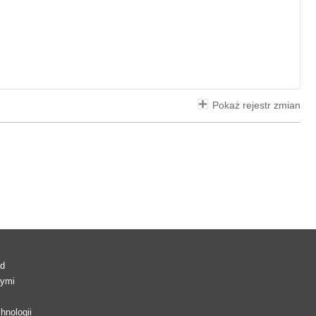
Pokaż rejestr zmian
ad
wymi
hnologii