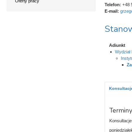
Oferty pracy
Telefon:
+48 
E-mail:
grzeg
Stanow
Adiunkt
Wydział
Insty
Za
Konsultacje
Terminy
Konsultacje
poniedziałe