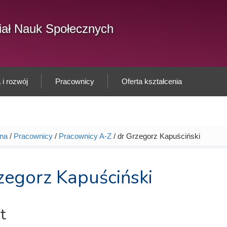
F
ał Nauk Społecznych
Sz
w
i rozwój
Pracownicy
Oferta kształcenia
wna
/
Pracownicy
/
Pracownicy A-Z
/ dr Grzegorz Kapuściński
tutaj
zegorz Kapuściński
t