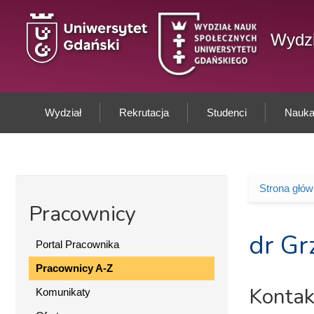
Przejdź do treści
Wydzi
Wydział
Rekrutacja
Studenci
Nauka 
Strona głó
Jesteś 
Pracownicy
dr Gr
Portal Pracownika
Pracownicy A-Z
Kontak
Komunikaty