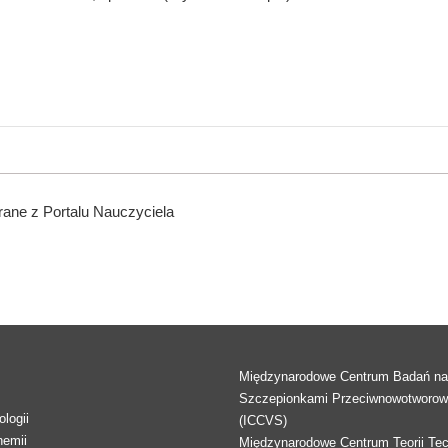
ane z Portalu Nauczyciela
Międzynarodowe Centrum Badań n
Szczepionkami Przeciwnowotworo
logii
(ICCVS)
hemii
Międzynarodowe Centrum Teorii Tec